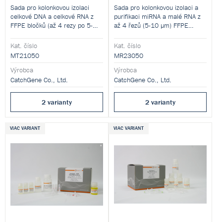
Sada pro kolonkovou izolaci
Sada pro kolonkovou izolaci a
celkové DNA a celkové RNA z
purifikaci miRNA a malé RNA z
FFPE bločků (až 4 rezy po 5-
až 4 řezů (5-10 µm) FFPE
10 µm) na izolaci
bez použití
vzorku
bez použití xylenu
.
xylenu
.
Kat. číslo
Kat. číslo
MT21050
MR23050
Výrobca
Výrobca
CatchGene Co., Ltd.
CatchGene Co., Ltd.
2 varianty
2 varianty
VIAC VARIANT
VIAC VARIANT