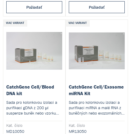
Požiadať
Požiadať
VIAC VARIANT
VIAC VARIANT
CatchGene Cell/Blood
CatchGene Cell/Exosome
DNA kit
miRNA Kit
Sada pro kolonkovou izolaci a
Sada pro kolonkovou izolaci a
purifikaci gDNA z 200 μl
purifikaci miRNA a malé RNA z
suspenze buněk nebo vzorku
buněčných nebo exozomálních
plné krve.
vzorků.
Kat. číslo
Kat. číslo
MD10050
MR13050