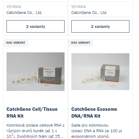
Výrobca
Výrobca
CatchGene Co., Ltd.
CatchGene Co., Ltd.
2 varianty
2 varianty
VIAC VARIANT
VIAC VARIANT
CatchGene Cell/Tissue
CatchGene Exosome
RNA Kit
DNA/RNA Kit
Kolonková izolace celkové RNA z
Sada pro kolonkovou
různých druhů buněk (až 1 x
izolaci DNA a RNA ze 100 µl
7
10
), živočišných tkání (až 25
exosomálních vzorků.