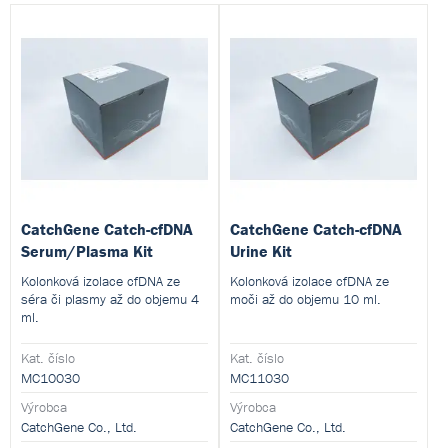
CatchGene Catch-cfDNA
CatchGene Catch-cfDNA
Serum/Plasma Kit
Urine Kit
Kolonková izolace cfDNA ze
Kolonková izolace cfDNA ze
séra či plasmy až do objemu 4
moči až do objemu 10 ml.
ml.
Kat. číslo
Kat. číslo
MC10030
MC11030
Výrobca
Výrobca
CatchGene Co., Ltd.
CatchGene Co., Ltd.