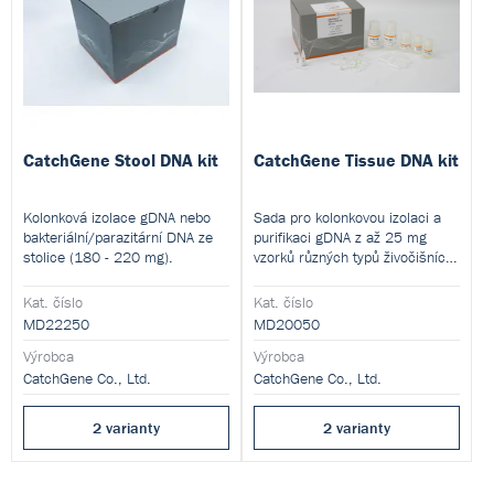
CatchGene Stool DNA kit
CatchGene Tissue DNA kit
Kolonková izolace gDNA nebo
Sada pro kolonkovou izolaci a
bakteriální/parazitární DNA ze
purifikaci gDNA z až 25 mg
stolice (180 - 220 mg).
vzorků různých typů živočišních
tkání.
Kat. číslo
Kat. číslo
MD22250
MD20050
Výrobca
Výrobca
CatchGene Co., Ltd.
CatchGene Co., Ltd.
2 varianty
2 varianty