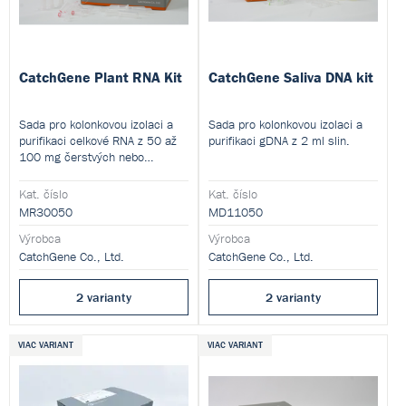
CatchGene Plant RNA Kit
CatchGene Saliva DNA kit
Sada pro kolonkovou izolaci a
Sada pro kolonkovou izolaci a
purifikaci celkové RNA z 50 až
purifikaci gDNA z 2 ml slin.
100 mg čerstvých nebo
zmražených rostlinných pletiv.
Kat. číslo
Kat. číslo
MR30050
MD11050
Výrobca
Výrobca
CatchGene Co., Ltd.
CatchGene Co., Ltd.
2 varianty
2 varianty
VIAC VARIANT
VIAC VARIANT