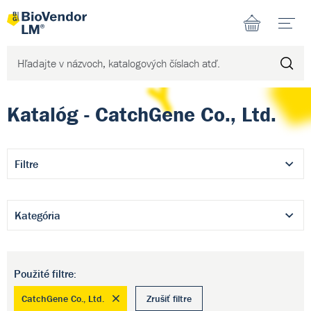
N
Katalóg - CatchGene Co., Ltd.
Filtre
Kategória
Použité filtre:
CatchGene Co., Ltd.
Zrušiť filtre