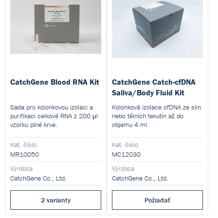
CatchGene Blood RNA Kit
CatchGene Catch-cfDNA
Saliva/Body Fluid Kit
Sada pro kolonkovou izolaci a
Kolonková izolace cfDNA ze slin
purifikaci celkové RNA z 200 μl
nebo tělních tekutin až do
vzorku plné krve.
objemu 4 ml.
Kat. číslo
Kat. číslo
MR10050
MC12030
Výrobca
Výrobca
CatchGene Co., Ltd.
CatchGene Co., Ltd.
2 varianty
Požiadať