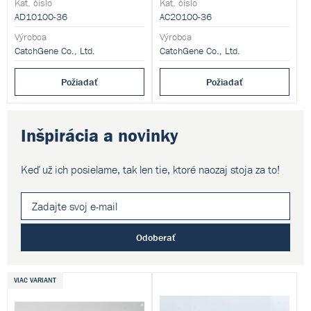
Kat. číslo
Kat. číslo
AD10100-36
AC20100-36
Výrobca
Výrobca
CatchGene Co., Ltd.
CatchGene Co., Ltd.
Požiadať
Požiadať
Inšpirácia a novinky
Keď už ich posielame, tak len tie,
ktoré naozaj stoja za to!
Odoberať
VIAC VARIANT