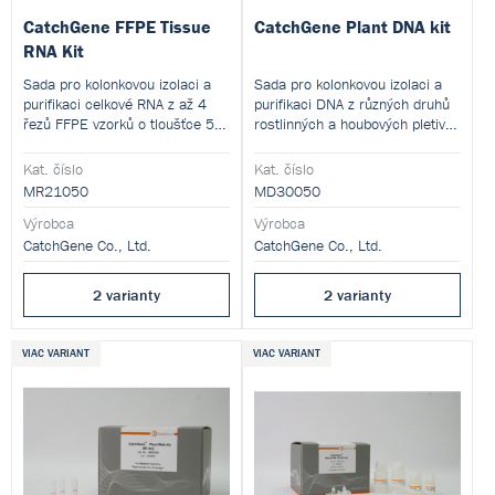
CatchGene FFPE Tissue
CatchGene Plant DNA kit
RNA Kit
Sada pro kolonkovou izolaci a
Sada pro kolonkovou izolaci a
purifikaci celkové RNA z až 4
purifikaci DNA z různých druhů
řezů FFPE vzorků o tloušťce 5–
rostlinných a houbových pletiv
10 μm
bez použití xylenu
.
(až 100 mg).
Kat. číslo
Kat. číslo
MR21050
MD30050
Výrobca
Výrobca
CatchGene Co., Ltd.
CatchGene Co., Ltd.
2 varianty
2 varianty
VIAC VARIANT
VIAC VARIANT