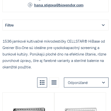
hana.stigova
@biovendor.com
Filtre
1536-jamkové kultivačné mikrodestičky CELLSTAR® HiBase od
Greiner Bio-One sú ideálne pre vysokokapacitný screening a
bunkové kultúry. Ponúkajú ploché dno na efektívne čítanie, rôzne
povrchové úpravy, číre aj farebné varianty a sterilné balenie na
okamžité použitie.
Kachle
Zoznam
Odporúčané