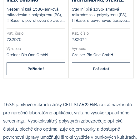
Nesterilní bílá 1536-jamková
Sterilní bílá 1536-jamková
mikrodeska z polystyrenu (PS),
mikrodeska z polystyrenu (PS),
HiBase, s povrchovou úpravou
HiBase, s povrchovou úpravou
pro luminescenční analýzy a
pro luminescenční analýzy a
střední kapacitou pro vazbu
vysokou kapacitou pro vazbu
Kat. číslo
Kat. číslo
proteinů a biomolekul. Jamky s
proteinů a biomolekul. Jamky s
782075
782074
pracovním objemem 3–10 µl,
pracovním objemem 3–10 µl,
růstovou plochou 2,3 mm² a
Výrobca
růstovou plochou 2,3 mm² a
Výrobca
čtvercovým dnem se
čtvercovým dnem se
Greiner Bio-One GmbH
Greiner Bio-One GmbH
zaoblenými okraji. Nepyrogenní,
zaoblenými okraji. Nepyrogenní,
bez detekovatelných DNáz,
bez detekovatelných DNáz,
Požiadať
Požiadať
RNáz a lidské DNA.
RNáz a lidské DNA.
1536-jamkové mikrodestičky CELLSTAR® HiBase sú navrhnuté
pre náročné laboratórne aplikácie, vrátane vysokokapacitného
screeningu. Vysokokvalitný polystyrén zabezpečuje optickú
čistotu, ploché dno optimalizuje objem vzorky a dostupné
povrchové úpravy umožňujú široké využitie v bunkových kultúrach.