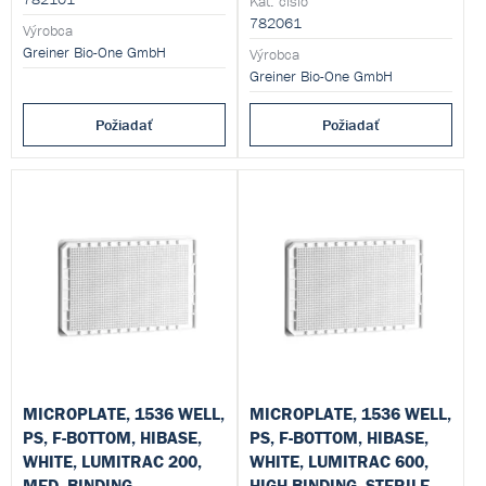
Kat. číslo
dnem se zaoblenými okraji.
objemem 3–10 µl, růstovou
782061
Nepyrogenní, bez
Výrobca
plochou 2,3 mm² a čtvercovým
detekovatelných DNáz, RNáz a
Greiner Bio-One GmbH
dnem se zaoblenými okraji.
Výrobca
lidské DNA.
Nepyrogenní, bez
Greiner Bio-One GmbH
detekovatelných DNáz, RNáz a
lidské DNA.
Požiadať
Požiadať
MICROPLATE, 1536 WELL,
MICROPLATE, 1536 WELL,
PS, F-BOTTOM, HIBASE,
PS, F-BOTTOM, HIBASE,
WHITE, LUMITRAC 200,
WHITE, LUMITRAC 600,
MED. BINDING
HIGH BINDING, STERILE