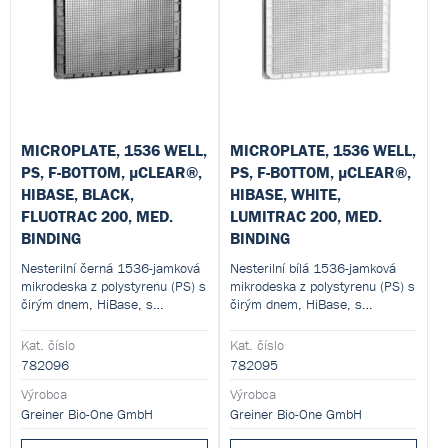
MICROPLATE, 1536 WELL,
MICROPLATE, 1536 WELL,
PS, F-BOTTOM, µCLEAR®,
PS, F-BOTTOM, µCLEAR®,
HIBASE, BLACK,
HIBASE, WHITE,
FLUOTRAC 200, MED.
LUMITRAC 200, MED.
BINDING
BINDING
Nesterilní černá 1536-jamková
Nesterilní bílá 1536-jamková
mikrodeska z polystyrenu (PS) s
mikrodeska z polystyrenu (PS) s
čirým dnem, HiBase, s
čirým dnem, HiBase, s
povrchovou úpravou pro
povrchovou úpravou pro
fluorescenční analýzy a střední
luminescenční analýzy a střední
Kat. číslo
Kat. číslo
kapacitou pro vazbu proteinů a
kapacitou pro vazbu proteinů a
782096
782095
biomolekul. Jamky s pracovním
biomolekul. Jamky s pracovním
objemem 3–10 µl, růstovou
Výrobca
objemem 3–10 µl, růstovou
Výrobca
plochou 2,3 mm² a čtvercovým
plochou 2,3 mm² a čtvercovým
Greiner Bio-One GmbH
Greiner Bio-One GmbH
dnem se zaoblenými okraji.
dnem se zaoblenými okraji.
Nepyrogenní, bez
Nepyrogenní, bez