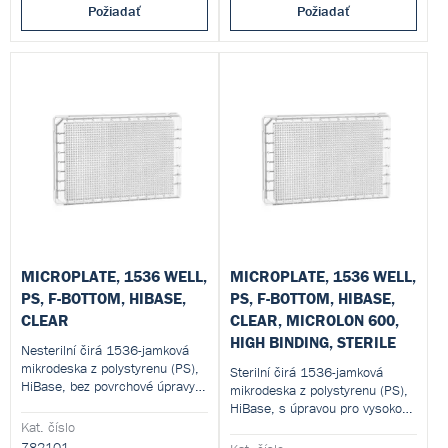
Požiadať
Požiadať
detekovatelných DNáz, RNáz a
detekovatelných DNáz, RNáz a
lidské DNA.
lidské DNA.
MICROPLATE, 1536 WELL,
MICROPLATE, 1536 WELL,
PS, F-BOTTOM, HIBASE,
PS, F-BOTTOM, HIBASE,
CLEAR
CLEAR, MICROLON 600,
HIGH BINDING, STERILE
Nesterilní čirá 1536-jamková
mikrodeska z polystyrenu (PS),
Sterilní čirá 1536-jamková
HiBase, bez povrchové úpravy.
mikrodeska z polystyrenu (PS),
Jamky s pracovním objemem 3–
HiBase, s úpravou pro vysokou
10 µl, růstovou plochou 2,3
vazební kapacitu proteinů a
Kat. číslo
mm² a čtvercovým plochým
biomolekul. Jamky s pracovním
782101