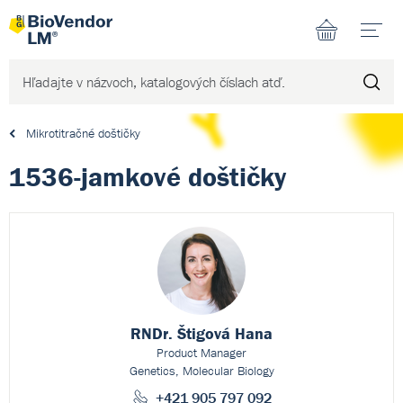
N
Mikrotitračné doštičky
1536-jamkové doštičky
RNDr. Štigová Hana
Product Manager
Genetics, Molecular Biology
+421 905 797 092