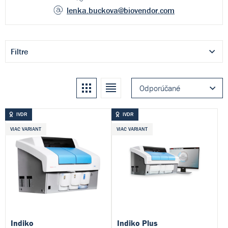
lenka.buckova
@biovendor.com
Filtre
Kachle
Zoznam
Odporúčané
IVDR
IVDR
VIAC VARIANT
VIAC VARIANT
Indiko
Indiko Plus