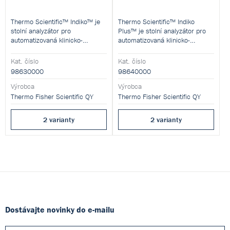
Thermo Scientific™ Indiko™ je
Thermo Scientific™ Indiko
stolní analyzátor pro
Plus™ je stolní analyzátor pro
automatizovaná klinicko-
automatizovaná klinicko-
chemická a specializovaná
chemická a specializovaná
vyšetření. Je vhodný zejména
vyšetření. Je vhodný zejména
Kat. číslo
Kat. číslo
pro malé a středně velké
pro malé a středně velké
98630000
98640000
laboratoře.
laboratoře s vyššími nároky na
Výrobca
kapacitu a průchodnost vzorků.
Výrobca
Varianta
Indiko with ISE
Thermo Fisher Scientific QY
Thermo Fisher Scientific QY
rozšiřuje přístroj o stanovení
Varianta
Indiko with ISE
elektrolytů pomocí iontově
rozšiřuje přístroj o stanovení
2 varianty
2 varianty
selektivních elektrod.
elektrolytů pomocí iontově
selektivních elektrod.
Dostávajte novinky do e-mailu