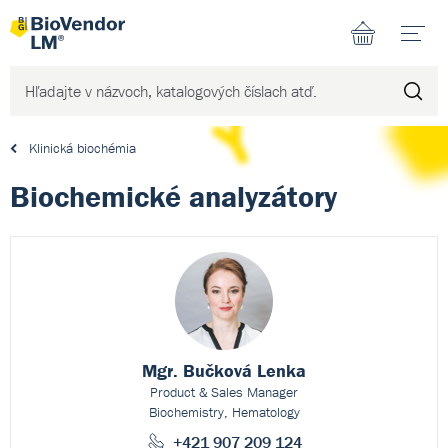
N
Klinická biochémia
Biochemické analyzátory
Mgr. Bučková Lenka
Product & Sales Manager
Biochemistry, Hematology
+421 907 209 124