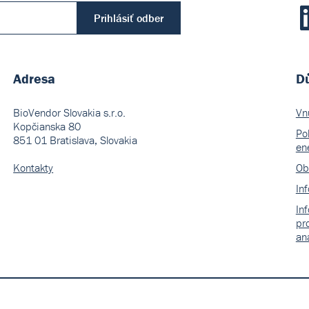
Prihlásiť odber
Adresa
Dů
BioVendor Slovakia s.r.o.
Vn
Kopčianska 80
Pol
851 01 Bratislava, Slovakia
en
Kontakty
Ob
In
In
pr
an