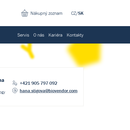
Nákupný zoznam
CZ
/
SK
Servis
O nás
Kariéra
Kontakty
na
+421 905 797 092
hana.stigova
@biovendor.com
logy