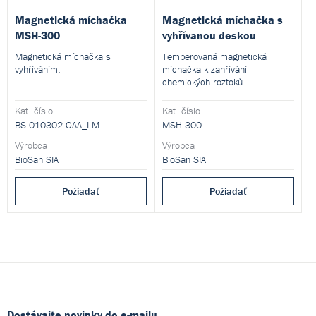
Magnetická míchačka
Magnetická míchačka s
MSH-300
vyhřívanou deskou
Magnetická míchačka s
Temperovaná magnetická
vyhříváním.
míchačka k zahřívání
chemických roztoků.
Kat. číslo
Kat. číslo
BS-010302-OAA_LM
MSH-300
Výrobca
Výrobca
BioSan SIA
BioSan SIA
Požiadať
Požiadať
Dostávajte novinky do e-mailu