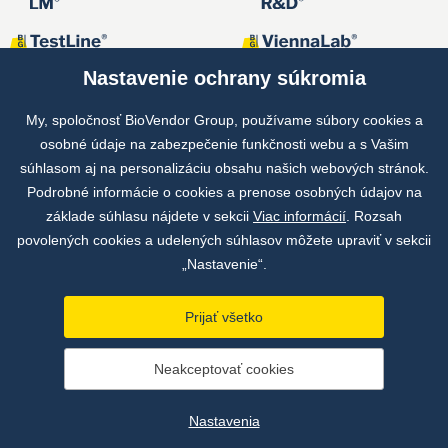
Nastavenie ochrany súkromia
My, spoločnosť BioVendor Group, používame súbory cookies a
osobné údaje na zabezpečenie funkčnosti webu a s Vašim
Spoločné projekty
súhlasom aj na personalizáciu obsahu našich webových stránok.
Podrobné informácie o cookies a prenose osobných údajov na
základe súhlasu nájdete v sekcii
Viac informácií
. Rozsah
povolených cookies a udelených súhlasov môžete upraviť v sekcii
„Nastavenie“.
Prijať všetko
Copyright © by BioVendor Group 2026
Neakceptovať cookies
Databáza pojmov
Zásady ochrany osobných údajov
Nastavenia
Údaje o prevádzkovateľovi webu
Nastavenia