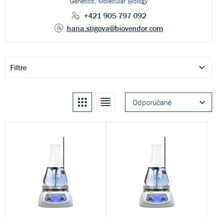
Genetics, Molecular Biology
+421 905 797 092
hana.stigova
@biovendor.com
Filtre
Kachle
Zoznam
Odporúčané