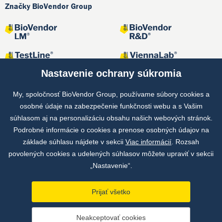
Značky BioVendor Group
Nastavenie ochrany súkromia
My, spoločnosť BioVendor Group, používame súbory cookies a
osobné údaje na zabezpečenie funkčnosti webu a s Vašim
Spoločné projekty
súhlasom aj na personalizáciu obsahu našich webových stránok.
Podrobné informácie o cookies a prenose osobných údajov na
základe súhlasu nájdete v sekcii
Viac informácií
. Rozsah
povolených cookies a udelených súhlasov môžete upraviť v sekcii
„Nastavenie“.
Prijať všetko
Copyright © by BioVendor Group 2026
Neakceptovať cookies