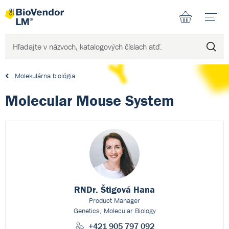
N
Molekulárna biológia
Molecular Mouse System
RNDr. Štigová Hana
Product Manager
Genetics, Molecular Biology
+421 905 797 092