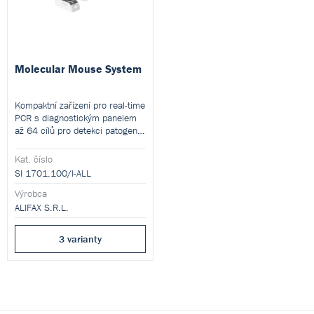
Molecular Mouse System
Kompaktní zařízení pro real-time
PCR s diagnostickým panelem
až 64 cílů pro detekci patogenů
a genů antibiotické rezistence s
výsledky do 60 minut.
Kat. číslo
SI 1701.100/I-ALL
Výrobca
ALIFAX S.R.L.
3 varianty