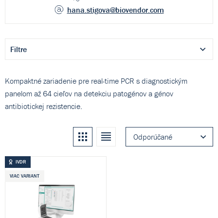
hana.stigova
@biovendor.com
Filtre
Kompaktné zariadenie pre real-time PCR s diagnostickým
panelom až 64 cieľov na detekciu patogénov a génov
antibiotickej rezistencie.
Kachle
Zoznam
Odporúčané
IVDR
VIAC VARIANT