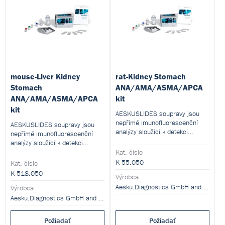
mouse-Liver Kidney
rat-Kidney Stomach
Stomach
ANA/AMA/ASMA/APCA
ANA/AMA/ASMA/APCA
kit
kit
AESKUSLIDES soupravy jsou
nepřímé imunofluorescenční
AESKUSLIDES soupravy jsou
analýzy sloužící k detekci
nepřímé imunofluorescenční
autoprotilátek proti
analýzy sloužící k detekci
mitochondriálnímu antigenu
autoprotilátek proti
Kat. číslo
(AMA), antigenu hladkého
mitochondriálnímu antigenu
K 55.050
Kat. číslo
svalstva (ASMA), jaterním a
(AMA), antigenu hladkého
K 518.050
ledvinovým mikrosomům (LKM)
Výrobca
svalstva (ASMA), jaterním a
a cirkulujícím parietálním
Aesku.Diagnostics GmbH and Co. KG
ledvinovým mikrosomům (LKM)
Výrobca
buňkám (APCA) v lidském séru.
a cirkulujícím parietálním
Aesku.Diagnostics GmbH and Co. KG
buňkám (APCA) v lidském séru.
Požiadať
Požiadať