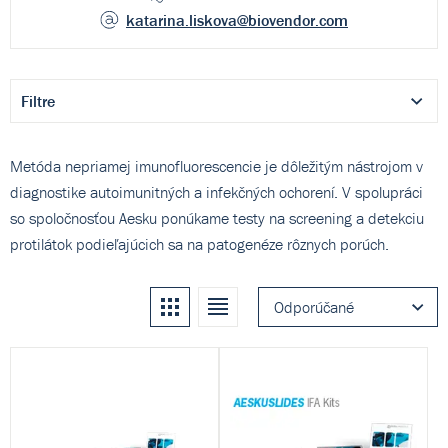
katarina.liskova
@biovendor.com
Filtre
Metóda nepriamej imunofluorescencie je dôležitým nástrojom v
diagnostike autoimunitných a infekčných ochorení. V spolupráci
so spoločnosťou Aesku ponúkame testy na screening a detekciu
protilátok podieľajúcich sa na patogenéze rôznych porúch.
Kachle
Zoznam
Odporúčané