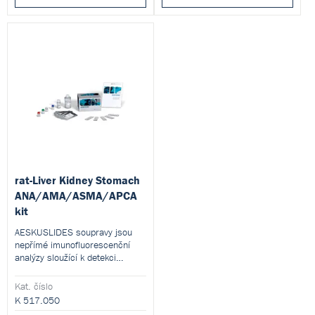
rat-Liver Kidney Stomach
ANA/AMA/ASMA/APCA
kit
AESKUSLIDES soupravy jsou
nepřímé imunofluorescenční
analýzy sloužící k detekci
autoprotilátek proti
mitochondriálnímu antigenu
Kat. číslo
(AMA), antigenu hladkého
K 517.050
svalstva (ASMA), jaterním a