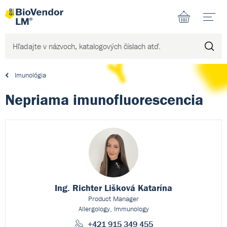
N
Imunológia
Nepriama imunofluorescencia
Ing. Richter Lišková Katarína
Product Manager
Allergology, Immunology
+421 915 349 455