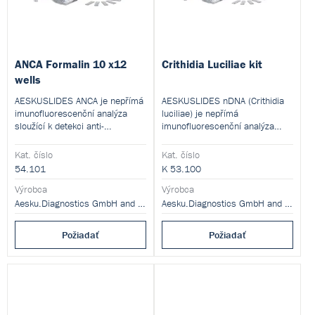
ANCA Formalin 10 x12
Crithidia Luciliae kit
wells
AESKUSLIDES ANCA je nepřímá
AESKUSLIDES nDNA (Crithidia
imunofluorescenční analýza
luciliae) je nepřímá
sloužící k detekci anti-
imunofluorescenční analýza
neutrofilních cytoplazmatických
sloužící k detekci IgG protilátek
autoprotilátek v lidském séru.
proti nativní dvoušroubovicové
Kat. číslo
Kat. číslo
DNA v lidském séru.
54.101
K 53.100
Výrobca
Výrobca
Aesku.Diagnostics GmbH and Co. KG
Aesku.Diagnostics GmbH and Co. KG
Požiadať
Požiadať