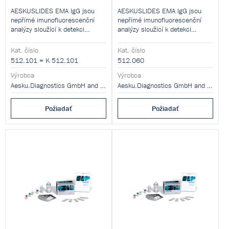
AESKUSLIDES EMA IgG jsou
AESKUSLIDES EMA IgG jsou
nepřímé imunofluorescenční
nepřímé imunofluorescenční
analýzy sloužící k detekci
analýzy sloužící k detekci
autoprotilátek proti tkáňové
autoprotilátek proti tkáňové
transglutamináze (tTG) v
transglutamináze (tTG) v
Kat. číslo
Kat. číslo
lidském séru.
lidském séru.
512.101 = K 512.101
512.060
Výrobca
Výrobca
Aesku.Diagnostics GmbH and Co. KG
Aesku.Diagnostics GmbH and Co. KG
Požiadať
Požiadať