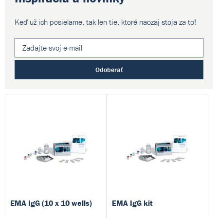
Keď už ich posielame, tak len tie,
ktoré naozaj stoja za to!
Odoberať
EMA IgG (10 x 10 wells)
EMA IgG kit