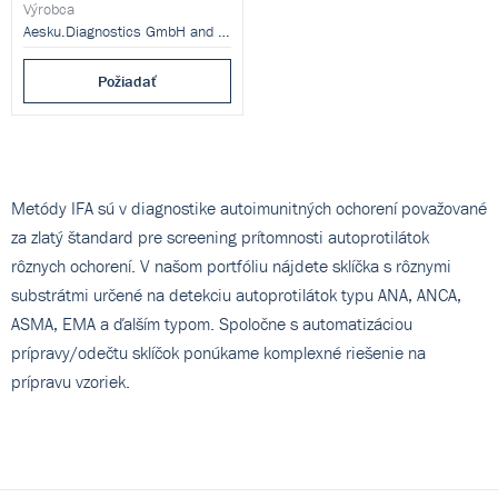
ledvinovým mikrosomům (LKM)
Výrobca
a cirkulujícím parietálním
Aesku.Diagnostics GmbH and Co. KG
buňkám (APCA) v lidském séru.
Požiadať
Metódy IFA sú v diagnostike autoimunitných ochorení považované
za zlatý štandard pre screening prítomnosti autoprotilátok
rôznych ochorení. V našom portfóliu nájdete sklíčka s rôznymi
substrátmi určené na detekciu autoprotilátok typu ANA, ANCA,
ASMA, EMA a ďalším typom. Spoločne s automatizáciou
prípravy/odečtu sklíčok ponúkame komplexné riešenie na
prípravu vzoriek.