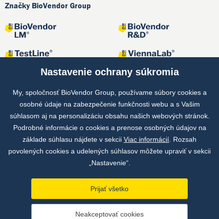
Značky BioVendor Group
Nastavenie ochrany súkromia
My, spoločnosť BioVendor Group, používame súbory cookies a
osobné údaje na zabezpečenie funkčnosti webu a s Vašim
Spoločné projekty
súhlasom aj na personalizáciu obsahu našich webových stránok.
Podrobné informácie o cookies a prenose osobných údajov na
základe súhlasu nájdete v sekcii
Viac informácií
. Rozsah
povolených cookies a udelených súhlasov môžete upraviť v sekcii
„Nastavenie“.
Prijať všetko
Copyright © by BioVendor Group 2026
Neakceptovať cookies