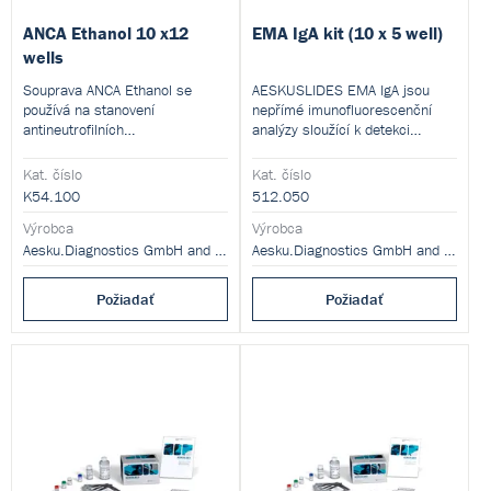
ANCA Ethanol 10 x12
EMA IgA kit (10 x 5 well)
wells
Souprava ANCA Ethanol se
AESKUSLIDES EMA IgA jsou
používá na stanovení
nepřímé imunofluorescenční
antineutrofilních
analýzy sloužící k detekci
cytoplazmatických autoprotilátek
autoprotilátek proti tkáňové
v lidském séru metodou
transglutamináze (tTG) v
Kat. číslo
Kat. číslo
nepřímé imunofluorescence.
lidském séru.
K54.100
512.050
Výrobca
Výrobca
Aesku.Diagnostics GmbH and Co. KG
Aesku.Diagnostics GmbH and Co. KG
Požiadať
Požiadať