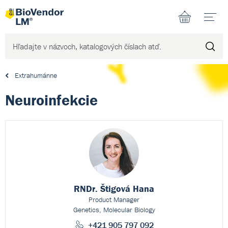
N
Extrahumánne
Neuroinfekcie
RNDr. Štigová Hana
Product Manager
Genetics, Molecular Biology
+421 905 797 092