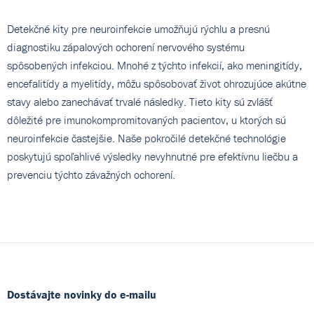
Detekčné kity pre neuroinfekcie umožňujú rýchlu a presnú
diagnostiku zápalových ochorení nervového systému
spôsobených infekciou. Mnohé z týchto infekcií, ako meningitídy,
encefalitídy a myelitídy, môžu spôsobovať život ohrozujúce akútne
stavy alebo zanechávať trvalé následky. Tieto kity sú zvlášť
dôležité pre imunokompromitovaných pacientov, u ktorých sú
neuroinfekcie častejšie. Naše pokročilé detekčné technológie
poskytujú spoľahlivé výsledky nevyhnutné pre efektívnu liečbu a
prevenciu týchto závažných ochorení.
Dostávajte novinky do e-mailu