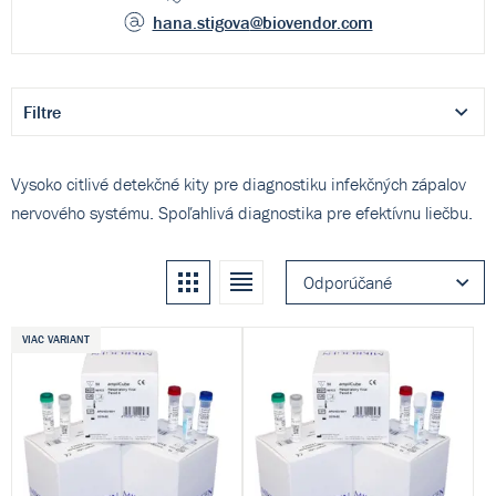
hana.stigova
@biovendor.com
Filtre
Vysoko citlivé detekčné kity pre diagnostiku infekčných zápalov
nervového systému. Spoľahlivá diagnostika pre efektívnu liečbu.
Kachle
Zoznam
Odporúčané
VIAC VARIANT