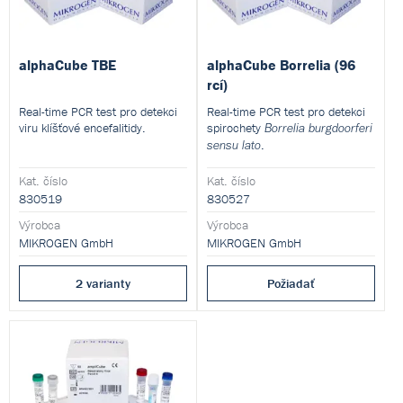
alphaCube TBE
alphaCube Borrelia (96
rcí)
Real-time PCR test pro detekci
Real-time PCR test pro detekci
viru klíšťové encefalitidy.
spirochety
Borrelia burgdoorferi
.
sensu lato
Kat. číslo
Kat. číslo
830519
830527
Výrobca
Výrobca
MIKROGEN GmbH
MIKROGEN GmbH
2 varianty
Požiadať