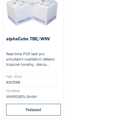
alphaCube TBE/WNV
Real-time PCR test pro
simultánní kvalitativní detekci
tropické horečky, kterou
způsobuje vir klíšťové
encefalitidy a vir západonilské
Kat. číslo
horečky (linie 1 a 2).
830568
Výrobca
MIKROGEN GmbH
Požiadať