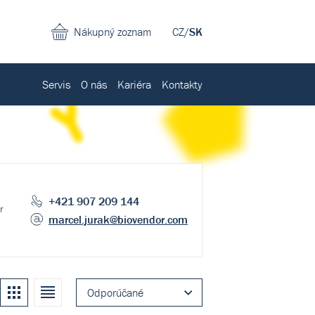
Nákupný zoznam
CZ
/
SK
Servis
O nás
Kariéra
Kontakty
l
+421 907 209 144
r
marcel.jurak
@biovendor.com
Kachle
Zoznam
Odporúčané