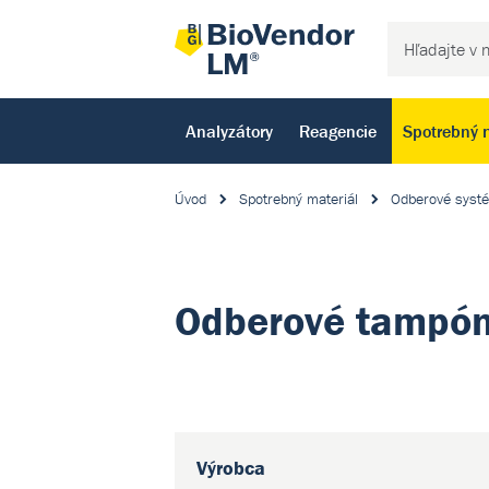
Analyzátory
Reagencie
Spotrebný 
Úvod
Spotrebný materiál
Odberové syst
Odberové tampó
Výrobca