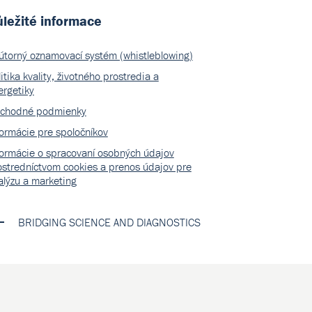
ležité informace
útorný oznamovací systém (whistleblowing)
itika kvality, životného prostredia a
ergetiky
chodné podmienky
formácie pre spoločníkov
formácie o spracovaní osobných údajov
ostredníctvom cookies a prenos údajov pre
alýzu a marketing
BRIDGING SCIENCE AND DIAGNOSTICS