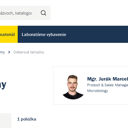
Hľadať
materiál
Laboratórne vybavenie
émy
Odberové tampóny
Mgr. Jurák Marce
ny
Product & Sales Manage
Microbiology
1 položka