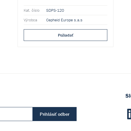
Kat. číslo
SDPS-120
Výrobca
Cepheid Europe s.a.s
Požiadať
Sl
Prihlásiť odber