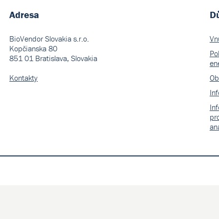
Adresa
Dů
BioVendor Slovakia s.r.o.
Vn
Kopčianska 80
Pol
851 01 Bratislava, Slovakia
en
Kontakty
Ob
In
In
pr
an