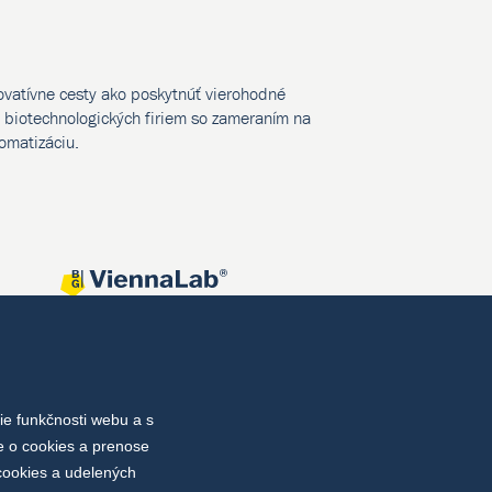
novatívne cesty ako poskytnúť vierohodné
biotechnologických firiem so zameraním na
tomatizáciu.
e funkčnosti webu a s
e o cookies a prenose
cookies a udelených