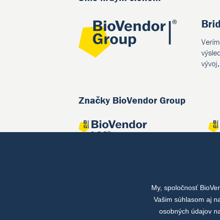
Bri
Verím
výsle
vývoj
Značky BioVendor Group
My, spoločnosť BioVe
Spoločné projekty
Vašim súhlasom aj na
osobných údajov na