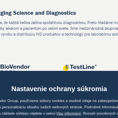
dging Science and Diagnostics
e, že každá liečba začína spoľahlivou diagnostikou. Preto hľadáme i
dky lekárom a pacientom po celom svete. Sme medzinárodná skupina 
, výrobu a distribúciu IVD produktov a technológií pre laboratórnu au
Nastavenie ochrany súkromia
ndor Group, používame súbory cookies a osobné údaje na zabezpečeni
 personalizáciu obsahu našich webových stránok. Podrobné informáci
 základe súhlasu nájdete v sekcii
Viac informácií
. Rozsah povolených 