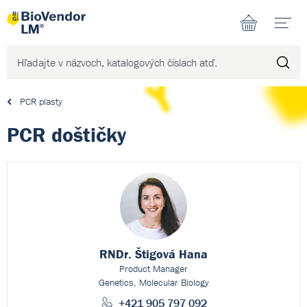
N
PCR plasty
PCR doštičky
RNDr. Štigová Hana
Product Manager
Genetics, Molecular Biology
+421 905 797 092