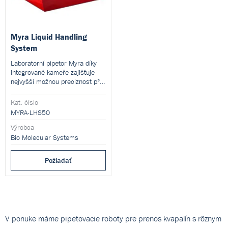
Myra Liquid Handling
System
Laboratorní pipetor Myra díky
integrované kameře zajišťuje
nejvyšší možnou preciznost při
pipetování PCR reakcí.
Kat. číslo
MYRA-LHS50
Výrobca
Bio Molecular Systems
Požiadať
V ponuke máme pipetovacie roboty pre prenos kvapalín s rôznym