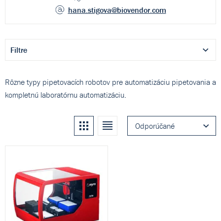
hana.stigova
@biovendor.com
Filtre
Rôzne typy pipetovacích robotov pre automatizáciu pipetovania a
kompletnú laboratórnu automatizáciu.
Kachle
Zoznam
Odporúčané