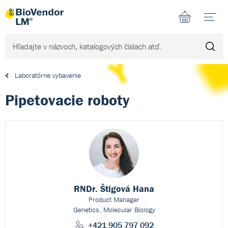
N
Laboratórne vybavenie
Pipetovacie roboty
RNDr. Štigová Hana
Product Manager
Genetics, Molecular Biology
+421 905 797 092