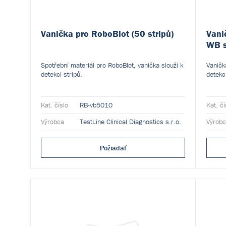
Vanička pro RoboBlot (50 stripů)
Vani
WB s
Spotřební materiál pro RoboBlot, vanička slouží k
Vaničk
detekci stripů.
detekci
Kat. číslo
RB-vb5010
Kat. čí
Výrobca
TestLine Clinical Diagnostics s.r.o.
Výrob
Požiadať