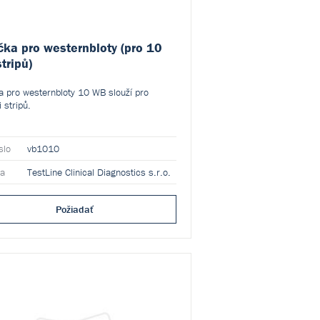
čka pro westernbloty (pro 10
tripů)
a pro westernbloty 10 WB slouží pro
 stripů.
slo
vb1010
ca
TestLine Clinical Diagnostics s.r.o.
Požiadať