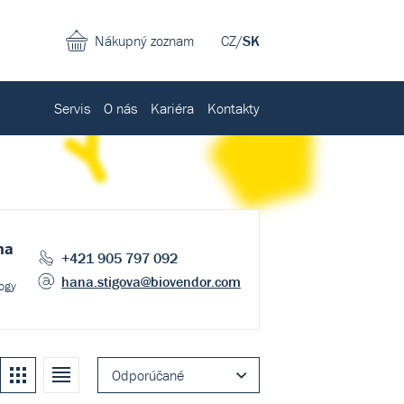
Nákupný zoznam
CZ
/
SK
Servis
O nás
Kariéra
Kontakty
na
+421 905 797 092
hana.stigova
@biovendor.com
logy
Kachle
Zoznam
Odporúčané