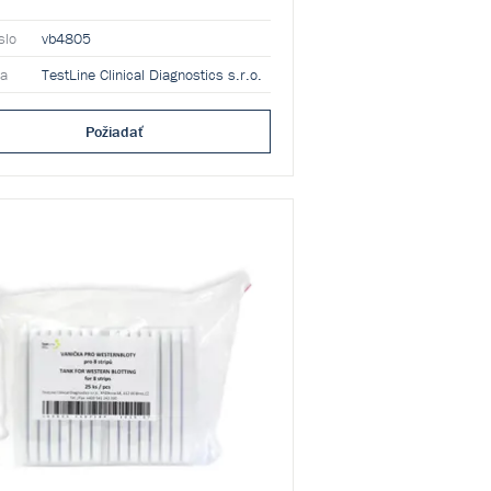
slo
vb4805
ca
TestLine Clinical Diagnostics s.r.o.
Požiadať