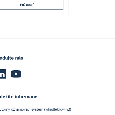
Požiadať
edujte nás
ležité informace
útorný oznamovací systém (whistleblowing)