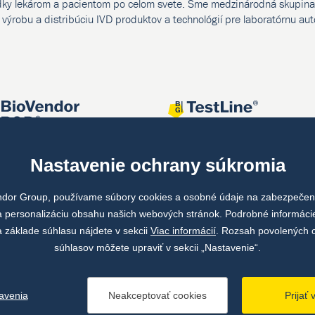
dky lekárom a pacientom po celom svete. Sme medzinárodná skupina 
, výrobu a distribúciu IVD produktov a technológií pre laboratórnu au
Nastavenie ochrany súkromia
ndor Group, používame súbory cookies a osobné údaje na zabezpečeni
 personalizáciu obsahu našich webových stránok. Podrobné informáci
 základe súhlasu nájdete v sekcii
Viac informácií
. Rozsah povolených 
súhlasov môžete upraviť v sekcii „Nastavenie“.
avenia
Neakceptovať cookies
Prijať 