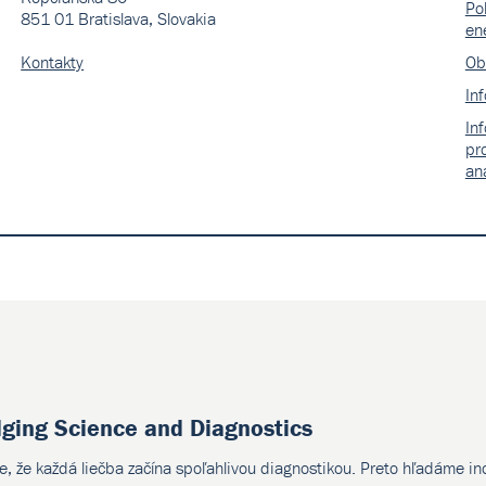
Pol
851 01 Bratislava, Slovakia
en
Kontakty
Ob
In
In
pr
an
dging Science and Diagnostics
e, že každá liečba začína spoľahlivou diagnostikou. Preto hľadáme i