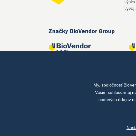
výsle
vývoj
Značky BioVendor Group
My, spoločnosť BioVe
Spoločné projekty
Vašim súhlasom aj na
osobných údajov na
Nast