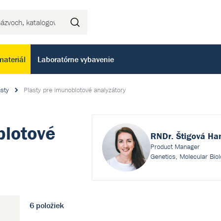
Hľadať
materiál
Laboratórne vybavenie
sty
Plasty pre imunoblotové analyzátory
blotové
RNDr. Štigová Ha
Product Manager
Genetics, Molecular Bio
6 položiek