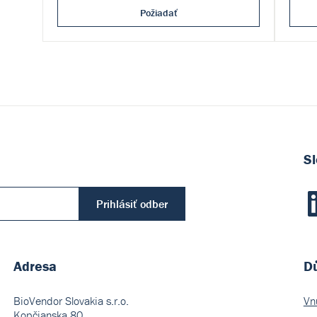
Požiadať
Sl
Prihlásiť odber
Adresa
Dů
BioVendor Slovakia s.r.o.
Vn
Kopčianska 80