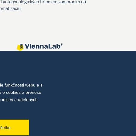
biotechnologických firiem so zameraním na
tomatizáciu.
e funkčnosti webu a s
e o cookies a prenose
cookies a udelených
všetko