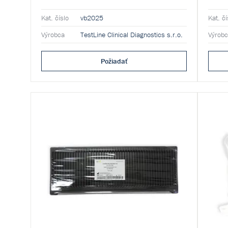
Kat. číslo
vb2025
Kat. čí
Výrobca
TestLine Clinical Diagnostics s.r.o.
Výrob
Požiadať