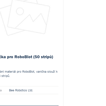
čka pro RoboBlot (50 stripů)
bní materiál pro RoboBlot, vanička slouží k
 stripů.
ca
Bee Robotics Ltd.