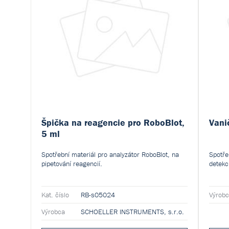
Špička na reagencie pro RoboBlot,
Vani
5 ml
Spotřební materiál pro analyzátor RoboBlot, na
Spotře
pipetování reagencií.
detekci
Kat. číslo
RB-s05024
Výrob
Výrobca
SCHOELLER INSTRUMENTS, s.r.o.