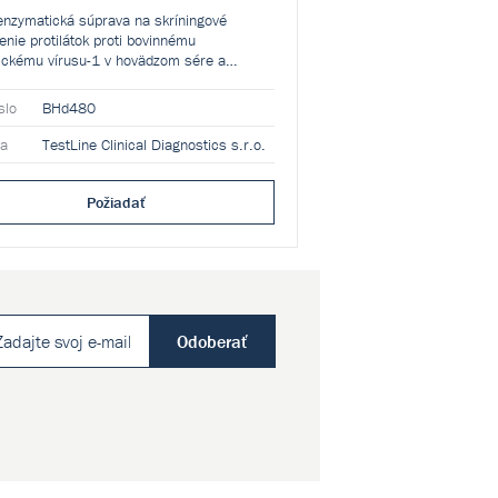
nzymatická súprava na skríningové
enie protilátok proti bovinnému
ickému vírusu-1 v hovädzom sére a
.
slo
BHd480
ca
TestLine Clinical Diagnostics s.r.o.
Požiadať
Odoberať