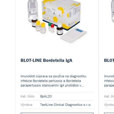
BLOT-LINE Bordetella IgA
BLOT
Imunoblot súprava sa používa na diagnostiku
Imunob
infekcie Bordetella pertussis a Bordetella
infekc
parapertussis stanovením IgA protilátok v
parape
ľudskom sére alebo plazme v bežnej populácii.
ľudsko
Kvalitatívna a semikvantitatívna manuálna
Kvalit
Kat. číslo
BpAL20
Kat. čí
súprava je určená na profesionálne použitie v
súprav
laboratóriu.
laborat
Výrobca
TestLine Clinical Diagnostics s.r.o.
Výrob