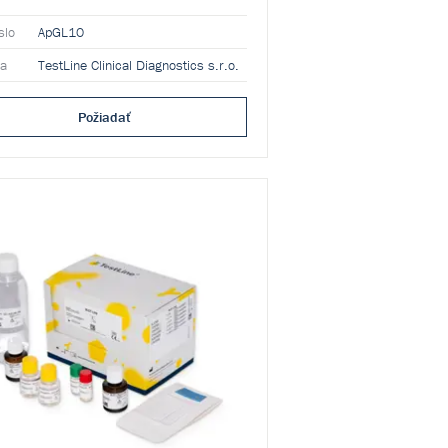
 populácii. Kvalitatívna a semikvantitatívna
na súprava je určená na profesionálne
slo
ApGL10
e v laboratóriu.
ca
TestLine Clinical Diagnostics s.r.o.
Požiadať