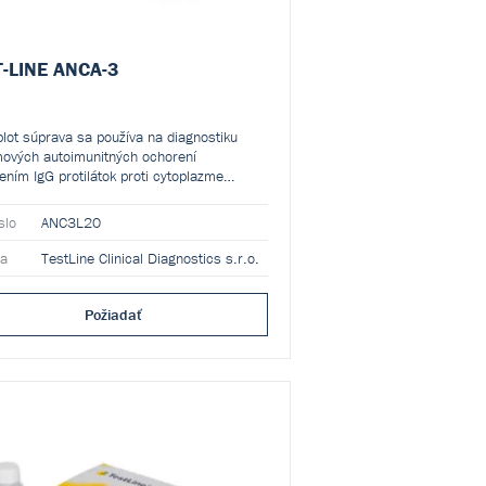
-LINE ANCA-3
lot súprava sa používa na diagnostiku
ových autoimunitných ochorení
ením IgG protilátok proti cytoplazme
filov a GBM v ľudskom sére alebo plazme v
 populácii. Kvalitatívna a semikvantitatívna
slo
ANC3L20
na súprava je určená na profesionálne
e v laboratóriu.
ca
TestLine Clinical Diagnostics s.r.o.
Požiadať