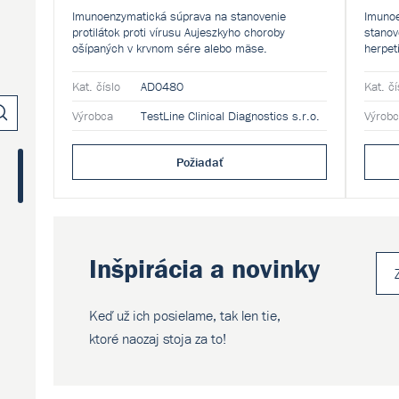
Imunoenzymatická súprava na stanovenie
Imunoe
protilátok proti vírusu Aujeszkyho choroby
stanov
ošípaných v krvnom sére alebo mäse.
herpet
mlieku
Kat. číslo
AD0480
Kat. čí
Výrobca
TestLine Clinical Diagnostics s.r.o.
Výrob
Požiadať
Inšpirácia a novinky
Keď už ich posielame, tak len tie,
ktoré naozaj stoja za to!