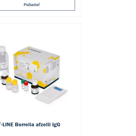
Požiadať
-LINE Borrelia afzelii IgG