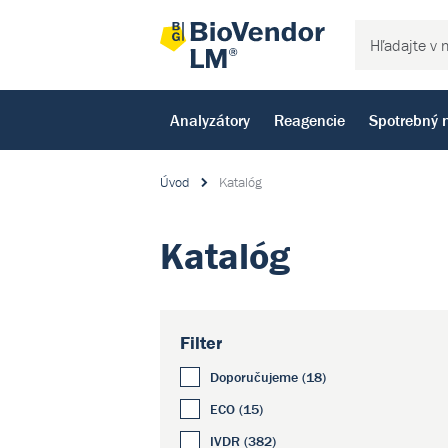
Analyzátory
Reagencie
Spotrebný 
Úvod
Katalóg
Katalóg
Filter
Doporučujeme (18)
ECO (15)
IVDR (382)