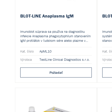
BLOT-LINE Anaplasma IgM
BLOT
G
Imunoblot súprava sa používa na diagnostiku
Imunob
infekcie Anaplasma phagocytophilum stanovením
systém
IgM protilátok v ľudskom sére alebo plazme v
stanov
bežnej populácii. Kvalitatívna a semikvantitatívna
neutro
manuálna súprava je určená na profesionálne
bežnej
Kat. číslo
ApML10
Kat. čí
použitie v laboratóriu.
manuál
použiti
Výrobca
TestLine Clinical Diagnostics s.r.o.
Výrob
Požiadať