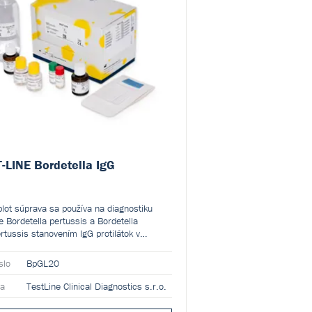
-LINE Bordetella IgG
lot súprava sa používa na diagnostiku
ie Bordetella pertussis a Bordetella
rtussis stanovením IgG protilátok v
m sére alebo plazme v bežnej populácii.
atívna a semikvantitatívna manuálna
slo
BpGL20
a je určená na profesionálne použitie v
óriu.
ca
TestLine Clinical Diagnostics s.r.o.