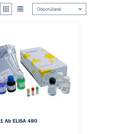
Kachle
Zoznam
Odporúčané
1 Ab ELISA 480