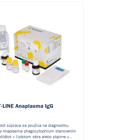
-LINE Anaplasma IgG
lot súprava sa používa na diagnostiku
ie Anaplasma phagocytophilum stanovením
otilátok v ľudskom sére alebo plazme v