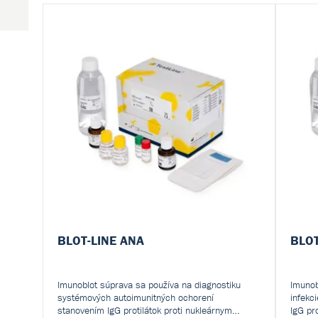
)
Ltd.
BLOT-LINE ANA
BLOT
Imunoblot súprava sa používa na diagnostiku
Imunob
systémových autoimunitných ochorení
infekc
(7)
stanovením IgG protilátok proti nukleárnym
IgG pr