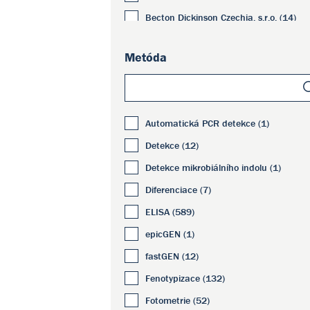
Becton Dickinson Czechia, s.r.o. (14)
Bee Robotics Ltd. (2)
Metóda
Bio Molecular Systems (2)
Bio-Port Europe s.r.o. (1)
Bioinova, a.s. (2)
Automatická PCR detekce (1)
BioSan SIA (130)
Detekce (12)
BioSpec Products, Inc. (7)
Detekce mikrobiálního indolu (1)
Biotool AG (28)
Diferenciace (7)
BioVendor - Laboratorní medicína s.r.o.
(45)
ELISA (589)
BIOXSYS s.r.o. (1)
epicGEN (1)
BLUE-RAY BIOTECH CORPORATION (2)
fastGEN (12)
Bruker Daltonics GmbH & Co.KG (15)
Fenotypizace (132)
CatchGene Co., Ltd. (42)
Fotometrie (52)