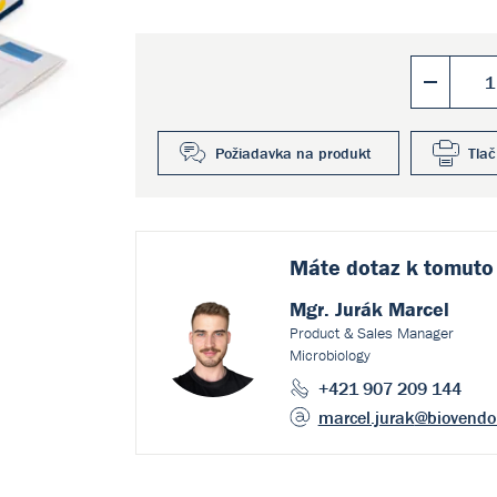
Požiadavka na produkt
Tlač
Máte dotaz k
tomuto
Mgr. Jurák Marcel
Product & Sales Manager
Microbiology
+421 907 209 144
marcel.jurak
@biovendo