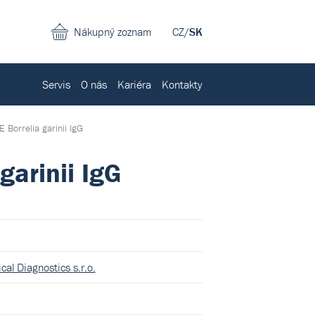
Nákupný zoznam
CZ
/
SK
Servis
O nás
Kariéra
Kontakty
 Borrelia garinii IgG
garinii IgG
cal Diagnostics s.r.o.