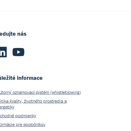
edujte nás
ležité informace
útorný oznamovací systém (whistleblowing)
itika kvality, životného prostredia a
ergetiky
chodné podmienky
formácie pre spoločníkov