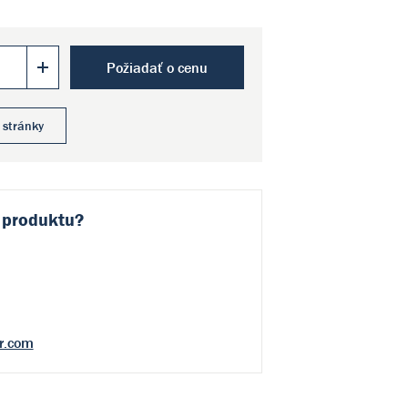
Požiadať o cenu
 stránky
 produktu?
r.com