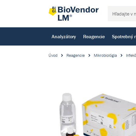
Analyzátory
Reagencie
Spotrebný 
Úvod
Reagencie
Mikrobiológia
Infek