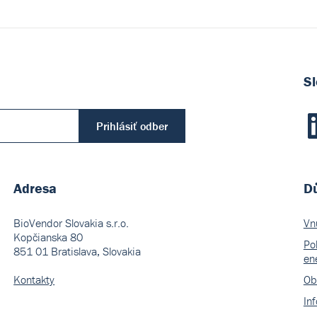
Sl
Prihlásiť odber
Adresa
Dů
BioVendor Slovakia s.r.o.
Vn
Kopčianska 80
Pol
851 01 Bratislava, Slovakia
en
Kontakty
Ob
In