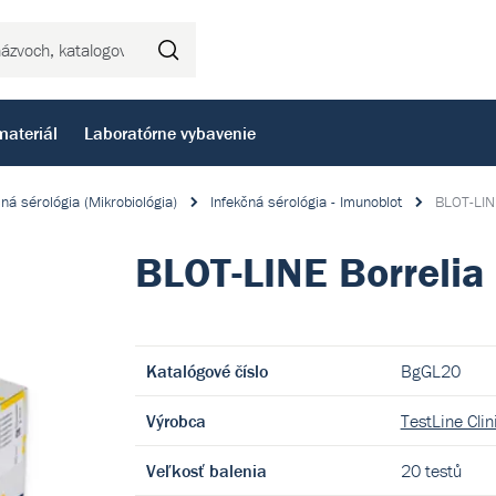
Hľadať
materiál
Laboratórne vybavenie
čná sérológia (Mikrobiológia)
Infekčná sérológia - Imunoblot
BLOT-LINE
BLOT-LINE Borrelia 
Katalógové číslo
BgGL20
Výrobca
TestLine Clini
Veľkosť balenia
20 testů