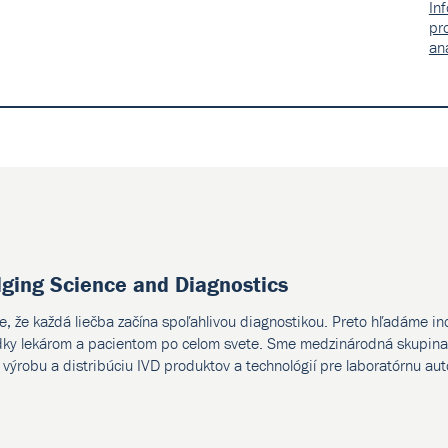
In
pr
an
dging Science and Diagnostics
e, že každá liečba začína spoľahlivou diagnostikou. Preto hľadáme i
dky lekárom a pacientom po celom svete. Sme medzinárodná skupina 
, výrobu a distribúciu IVD produktov a technológií pre laboratórnu au