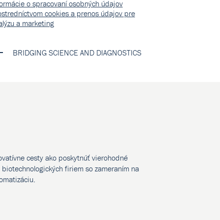
formácie o spracovaní osobných údajov
ostredníctvom cookies a prenos údajov pre
alýzu a marketing
BRIDGING SCIENCE AND DIAGNOSTICS
novatívne cesty ako poskytnúť vierohodné
biotechnologických firiem so zameraním na
tomatizáciu.