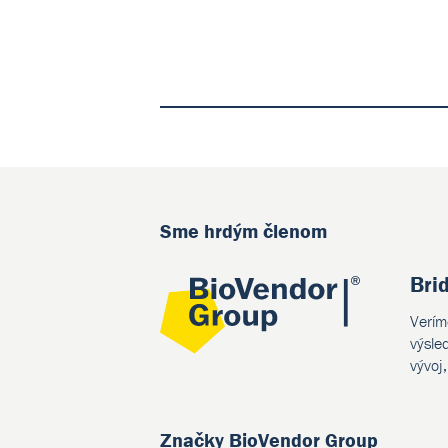
Sme hrdým členom
Bri
Verím
výsle
vývoj
Značky BioVendor Group