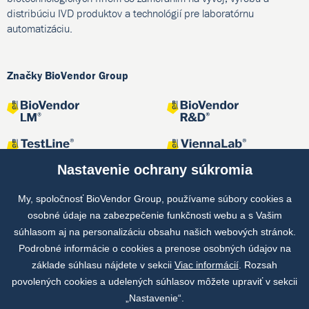
distribúciu IVD produktov a technológií pre laboratórnu
automatizáciu.
Značky BioVendor Group
Nastavenie ochrany súkromia
My, spoločnosť BioVendor Group, používame súbory cookies a
osobné údaje na zabezpečenie funkčnosti webu a s Vašim
Spoločné projekty
súhlasom aj na personalizáciu obsahu našich webových stránok.
Podrobné informácie o cookies a prenose osobných údajov na
základe súhlasu nájdete v sekcii
Viac informácií
. Rozsah
povolených cookies a udelených súhlasov môžete upraviť v sekcii
„Nastavenie“.