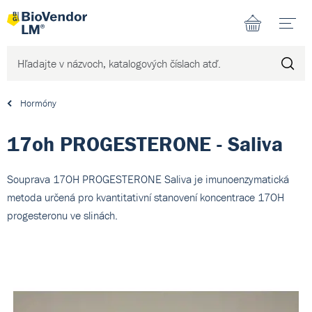
N
Hormóny
17oh PROGESTERONE - Saliva
Souprava 17OH PROGESTERONE Saliva je imunoenzymatická
metoda určená pro kvantitativní stanovení koncentrace 17OH
progesteronu ve slinách.