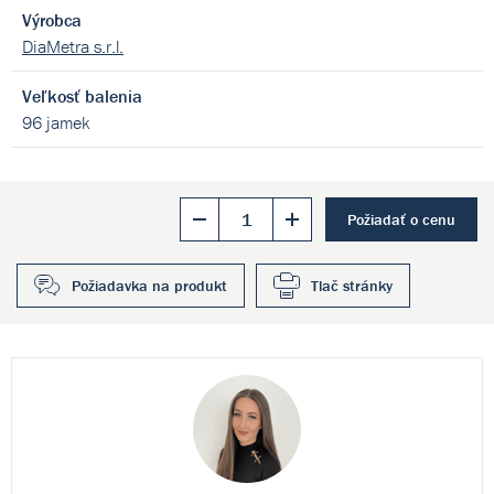
Výrobca
DiaMetra s.r.l.
Veľkosť balenia
96 jamek
Požiadať o cenu
Požiadavka na produkt
Tlač stránky