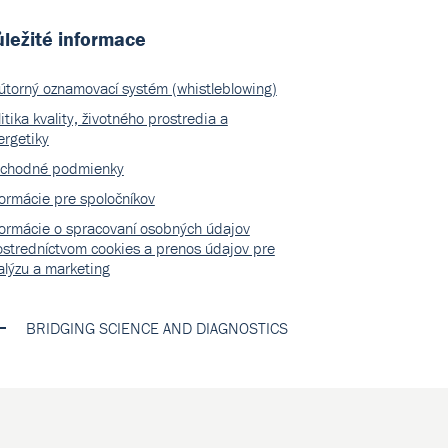
ležité informace
útorný oznamovací systém (whistleblowing)
itika kvality, životného prostredia a
ergetiky
chodné podmienky
formácie pre spoločníkov
formácie o spracovaní osobných údajov
ostredníctvom cookies a prenos údajov pre
alýzu a marketing
BRIDGING SCIENCE AND DIAGNOSTICS