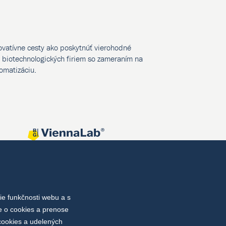
novatívne cesty ako poskytnúť vierohodné
biotechnologických firiem so zameraním na
tomatizáciu.
e funkčnosti webu a s
e o cookies a prenose
cookies a udelených