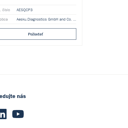
Kat. číslo
AESQC
. číslo
AESQCP3
Výrobca
robca
Aesku.Diagnostics GmbH and Co. KG
Požiadať
edujte nás