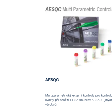
AESQC
Multiparametrické externí kontroly pro kontrol
kvality při použití ELISA souprav AESKU i jinýc
výrobců.