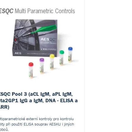
SQC Pool 3 (aCL IgM, aPL IgM,
AESQC Pool 4 (
ta2GP1 IgG a IgM, DNA - ELISA a
IgG, tTG IgA,
ARR)
Multiparametrické ex
kvality při použití E
tiparametrické externí kontroly pro kontrolu
výrobců.
lity při použití ELISA souprav AESKU i jiných
obců.