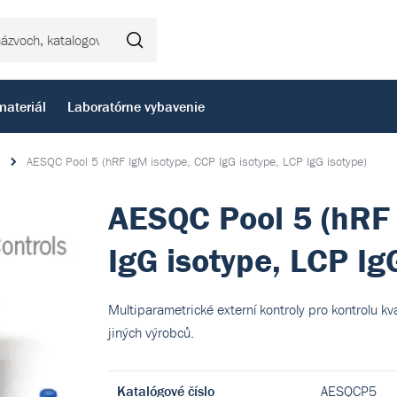
Hľadať
materiál
Laboratórne vybavenie
AESQC Pool 5 (hRF IgM isotype, CCP IgG isotype, LCP IgG isotype)
AESQC Pool 5 (hRF 
IgG isotype, LCP Ig
Multiparametrické externí kontroly pro kontrolu kv
jiných výrobců.
Katalógové číslo
AESQCP5