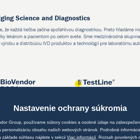
dging Science and Diagnostics
e, že každá liečba začína spoľahlivou diagnostikou. Preto hľadáme i
dky lekárom a pacientom po celom svete. Sme medzinárodná skupina 
, výrobu a distribúciu IVD produktov a technológií pre laboratórnu au
Nastavenie ochrany súkromia
ndor Group, používame súbory cookies a osobné údaje na zabezpečeni
 personalizáciu obsahu našich webových stránok. Podrobné informáci
 základe súhlasu nájdete v sekcii
Viac informácií
. Rozsah povolených 