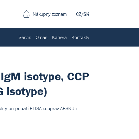
Nákupný zoznam
CZ
/
SK
Servis
O nás
Kariéra
Kontakty
IgM isotype, CCP
G isotype)
ality při použití ELISA souprav AESKU i