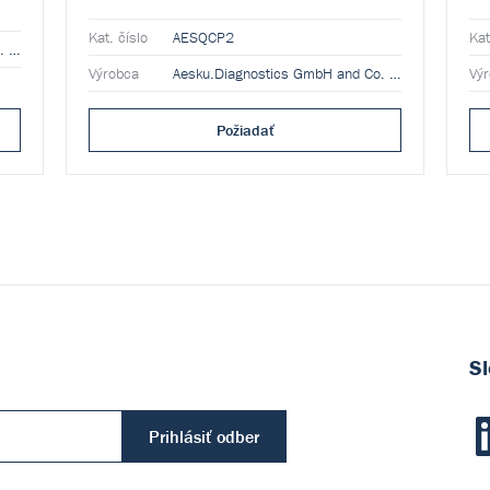
Kat. číslo
AESQCP2
Kat
Aesku.Diagnostics GmbH and Co. KG
Výrobca
Aesku.Diagnostics GmbH and Co. KG
Vý
Požiadať
Sl
Prihlásiť odber