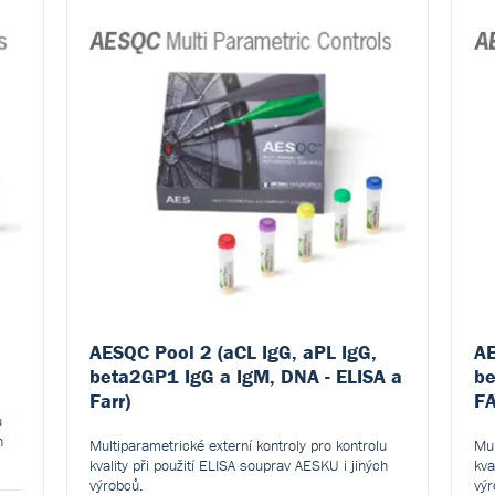
AESQC Pool 2 (aCL IgG, aPL IgG,
AE
beta2GP1 IgG a IgM, DNA - ELISA a
be
Farr)
F
u
h
Multiparametrické externí kontroly pro kontrolu
Mul
kvality při použití ELISA souprav AESKU i jiných
kva
výrobců.
výr