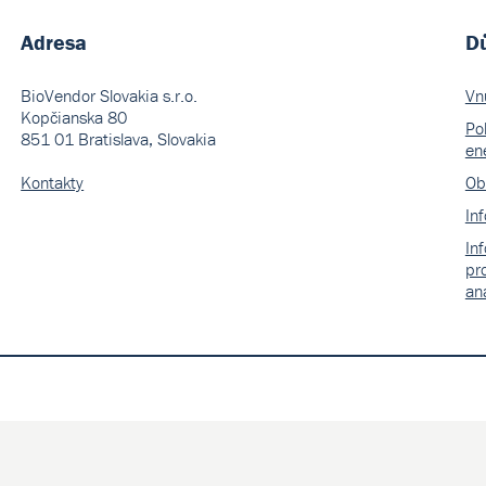
Adresa
Dů
BioVendor Slovakia s.r.o.
Vn
Kopčianska 80
Pol
851 01 Bratislava, Slovakia
en
Kontakty
Ob
In
In
pr
an