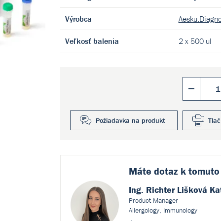
Výrobca
Aesku.Diagn
Veľkosť balenia
2 x 500 ul
Požiadavka na produkt
Tlač
Máte dotaz k
tomuto
Ing. Richter Lišková Ka
Product Manager
Allergology, Immunology