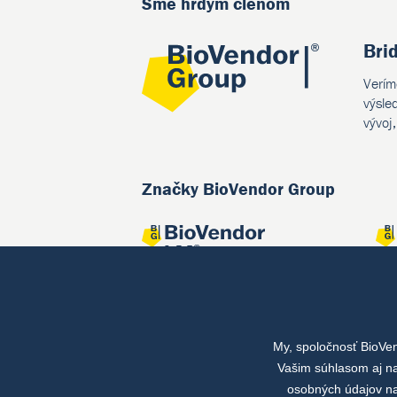
Sme hrdým členom
Bri
Verím
výsle
vývoj
Značky BioVendor Group
My, spoločnosť BioVe
Spoločné projekty
Vašim súhlasom aj na
osobných údajov na