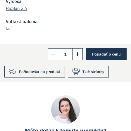
Výrobca
BioSan SIA
Veľkosť balenia
ks
Požiadať o cenu
Požiadavka na produkt
Tlač stránky
Máte dotaz k
tomuto produktu?