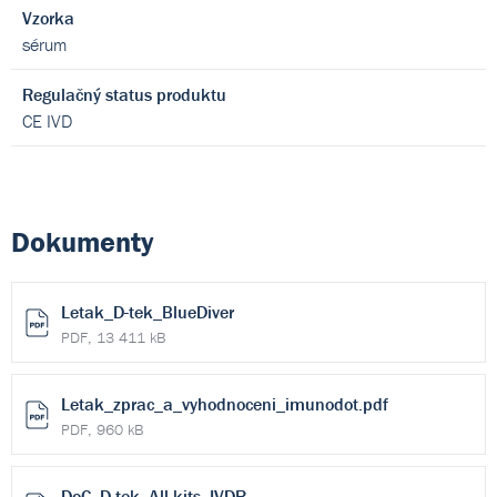
Vzorka
sérum
Regulačný status produktu
CE IVD
Dokumenty
Letak_D-tek_BlueDiver
PDF, 13 411 kB
Letak_zprac_a_vyhodnoceni_imunodot.pdf
PDF, 960 kB
DoC_D-tek_All kits_IVDR