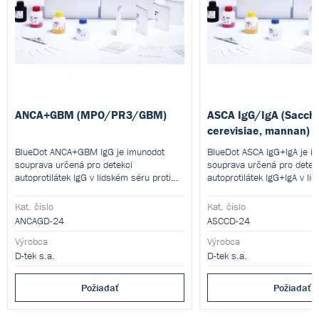
ANCA+GBM (MPO/PR3/GBM)
ASCA IgG/IgA (Sacch
cerevisiae, mannan)
BlueDot ANCA+GBM IgG je imunodot
BlueDot ASCA IgG+IgA je i
souprava určená pro detekci
souprava určená pro detek
autoprotilátek IgG v lidském séru proti
autoprotilátek IgG+IgA v li
MPO, PR3 a GBM antigenů.
proti Saccharomyces cerev
(mannan) antigen.
Kat. číslo
Kat. číslo
ANCAGD-24
ASCCD-24
Výrobca
Výrobca
D-tek s.a.
D-tek s.a.
Požiadať
Požiadať