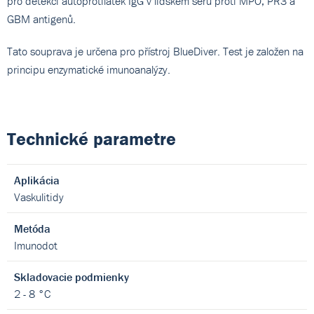
pro detekci autoprotilátek IgG v lidském séru proti MPO, PR3 a
GBM antigenů.
Tato souprava je určena pro přístroj BlueDiver. Test je založen na
principu enzymatické imunoanalýzy.
Technické parametre
Aplikácia
Vaskulitidy
Metóda
Imunodot
Skladovacie podmienky
2 - 8 °C