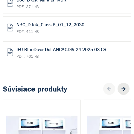
PDF, 371 kB
NBC_D-tek_Class B_01_12_2030
PDF, 411 kB
IFU BlueDiver Dot ANCAGDIV-24 2025-03 CS
PDF, 761 kB
Súvisiace produkty
Pre