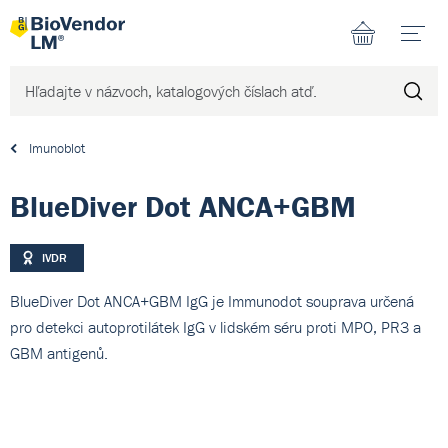
N
Imunoblot
BlueDiver Dot ANCA+GBM
IVDR
BlueDiver Dot ANCA+GBM IgG je Immunodot souprava určená
pro detekci autoprotilátek IgG v lidském séru proti MPO, PR3 a
GBM antigenů.