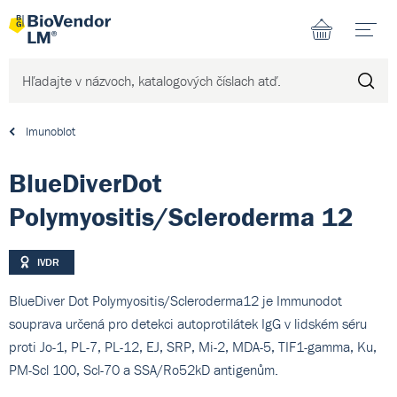
N
Imunoblot
BlueDiverDot
Polymyositis/Scleroderma 12
IVDR
BlueDiver Dot Polymyositis/Scleroderma12 je Immunodot
souprava určená pro detekci autoprotilátek IgG v lidském séru
proti Jo-1, PL-7, PL-12, EJ, SRP, Mi-2, MDA-5, TIF1-gamma, Ku,
PM-Scl 100, Scl-70 a SSA/Ro52kD antigenům.