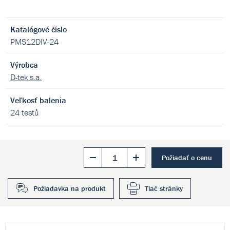
Katalógové číslo
PMS12DIV-24
Výrobca
D-tek s.a.
Veľkosť balenia
24 testů
Požiadať o cenu
Požiadavka na produkt
Tlač stránky