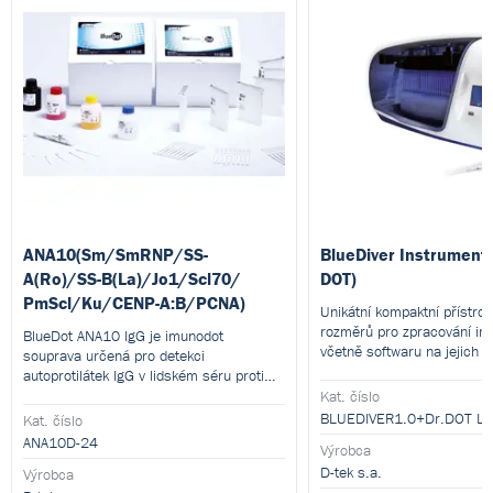
ANA10(Sm/SmRNP/SS-
BlueDiver Instrument 
A(Ro)/SS-B(La)/Jo1/Scl70/
DOT)
PmScl/Ku/CENP-A:B/PCNA)
Unikátní kompaktní přístro
rozměrů pro zpracování im
BlueDot ANA10 IgG je imunodot
včetně softwaru na jejich 
souprava určená pro detekci
autoprotilátek IgG v lidském séru proti
Sm, Sm/RNP, SSA/Ro60kD, SSB (La),
Kat. číslo
Jo-1 (histidyl-t-RNA synthetase), Scl-70
BLUEDIVER1.0+Dr.DOT LI
Kat. číslo
(DNA topoisomerase I), PM-Scl 100, Ku,
ANA10D-24
Výrobca
CENP-A/B (centromere A/B proteins) a
D-tek s.a.
PCNA antigenům.
Výrobca