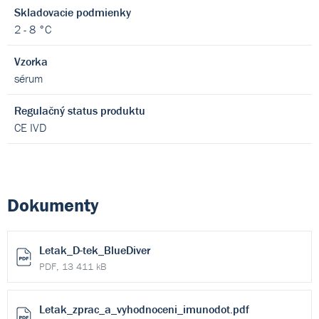
Skladovacie podmienky
2 - 8 °C
Vzorka
sérum
Regulačný status produktu
CE IVD
Dokumenty
Letak_D-tek_BlueDiver
PDF, 13 411 kB
Letak_zprac_a_vyhodnoceni_imunodot.pdf