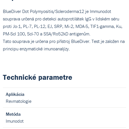
BlueDiver Dot Polymyositis/Scleroderma12 je Immunodot
souprava určená pro detekci autoprotilátek IgG v lidském séru
proti Jo-1, PL-7, PL-12, EJ, SRP, Mi-2, MDA-5, TIF1-gamma, Ku,
PM-Scl 100, Scl-70 a SSA/Ro52kD antigenům.
Tato souprava je určena pro přístroj BlueDiver. Test je založen na
principu enzymatické imunoanalýzy.
Technické parametre
Aplikácia
Revmatologie
Metóda
Imunodot