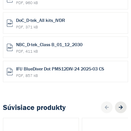
PDF, 960 kB
DoC_D-tek_All kits_IVDR
PDF, 371 kB
NBC_D-tek_Class B_01_12_2030
PDF, 411 kB
IFU BlueDiver Dot PMS12DIV-24 2025-03 CS
PDF, 857 kB
Súvisiace produkty
Pre