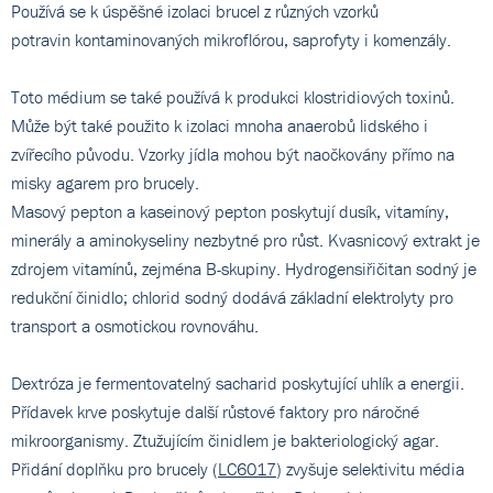
Používá se k úspěšné izolaci brucel z různých vzorků
potravin kontaminovaných mikroflórou, saprofyty i komenzály.
Toto médium se také používá k produkci klostridiových toxinů.
Může být také použito k izolaci mnoha anaerobů lidského i
zvířecího původu. Vzorky jídla mohou být naočkovány přímo na
misky agarem pro brucely.
Masový pepton a kaseinový pepton poskytují dusík, vitamíny,
minerály a aminokyseliny nezbytné pro růst. Kvasnicový extrakt je
zdrojem vitamínů, zejména B-skupiny. Hydrogensiřičitan sodný je
redukční činidlo; chlorid sodný dodává základní elektrolyty pro
transport a osmotickou rovnováhu.
Dextróza je fermentovatelný sacharid poskytující uhlík a energii.
Přídavek krve poskytuje další růstové faktory pro náročné
mikroorganismy. Ztužujícím činidlem je bakteriologický agar.
Přidání doplňku pro brucely (
LC6017
) zvyšuje selektivitu média