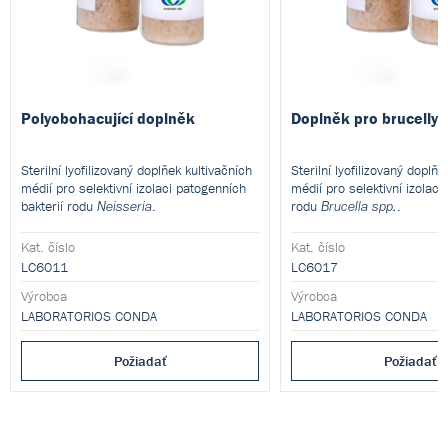
Polyobohacující doplněk
Doplněk pro brucelly
Sterilní lyofilizovaný doplňek kultivačních
Sterilní lyofilizovaný doplňe
médií pro selektivní izolaci patogenních
médií pro selektivní izolaci 
bakterií rodu
.
rodu
.
Neisseria
Brucella spp.
Kat. číslo
Kat. číslo
LC6011
LC6017
Výrobca
Výrobca
LABORATORIOS CONDA
LABORATORIOS CONDA
Požiadať
Požiadať