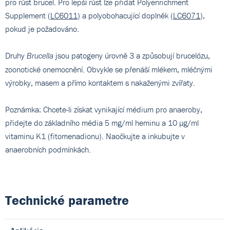
pro růst brucel. Pro lepší růst lze přidat Polyenrichment
Supplement (
LC6011
) a polyobohacující doplněk (
LC6071
),
pokud je požadováno.
Druhy
jsou patogeny úrovně 3 a způsobují brucelózu,
Brucella
zoonotické onemocnění. Obvykle se přenáší mlékem, mléčnými
výrobky, masem a přímo kontaktem s nakaženými zvířaty.
Poznámka: Chcete-li získat vynikající médium pro anaeroby,
přidejte do základního média 5 mg/ml heminu a 10 µg/ml
vitaminu K1 (fitomenadionu). Naočkujte a inkubujte v
anaerobních podmínkách.
Technické parametre