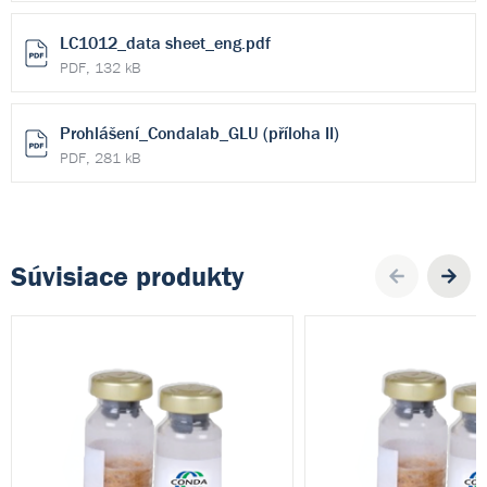
LC1012_data sheet_eng.pdf
PDF, 132 kB
Prohlášení_Condalab_GLU (příloha II)
PDF, 281 kB
Súvisiace produkty
Pre