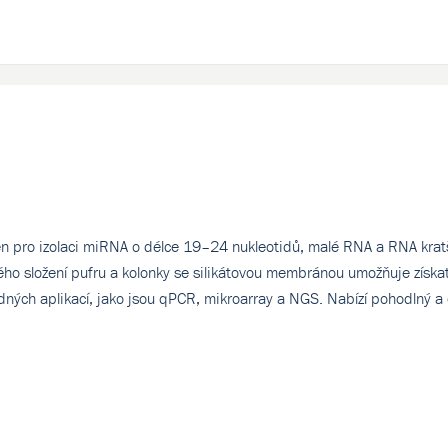
n pro izolaci miRNA o délce 19–24 nukleotidů, malé RNA a RNA kratš
ého složení pufru a kolonky se silikátovou membránou umožňuje získa
sledných aplikací, jako jsou qPCR, mikroarray a NGS. Nabízí pohodlný a