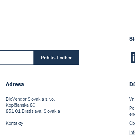
Sl
Prihlásiť odber
Adresa
Dů
BioVendor Slovakia s.r.o.
Vn
Kopčianska 80
Pol
851 01 Bratislava, Slovakia
en
Kontakty
Ob
In