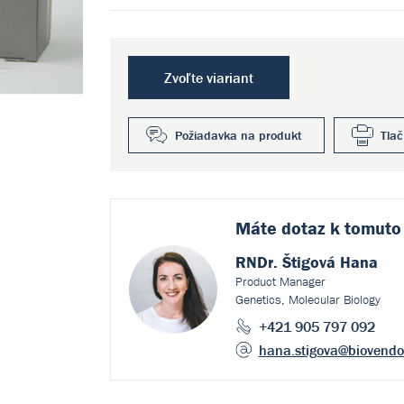
Zvoľte viariant
Požiadavka na produkt
Tlač
Máte dotaz k
tomuto
RNDr. Štigová Hana
Product Manager
Genetics, Molecular Biology
+421 905 797 092
hana.stigova
@biovendo