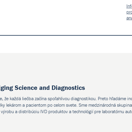
In
pr
an
dging Science and Diagnostics
e, že každá liečba začína spoľahlivou diagnostikou. Preto hľadáme i
dky lekárom a pacientom po celom svete. Sme medzinárodná skupina 
, výrobu a distribúciu IVD produktov a technológií pre laboratórnu au