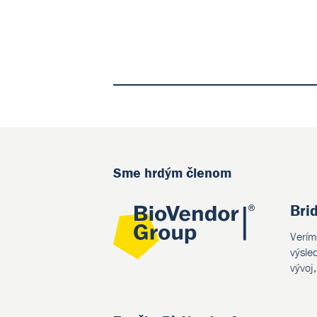
Sme hrdým členom
Bri
Verím
výsle
vývoj