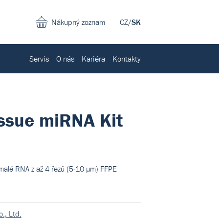
Nákupný zoznam
CZ
/
SK
Servis
O nás
Kariéra
Kontakty
ssue miRNA Kit
 malé RNA z až 4 řezů (5-10 µm) FFPE
., Ltd.