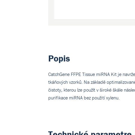
Popis
CatchGene FFPE Tissue miRNA Kit je navrže
tkáňových vzorků. Na základě optimalizovan
čistoty, kterou lze použít v široké škále ná
purifikace miRNA bez použití xylenu.
Technické parametre