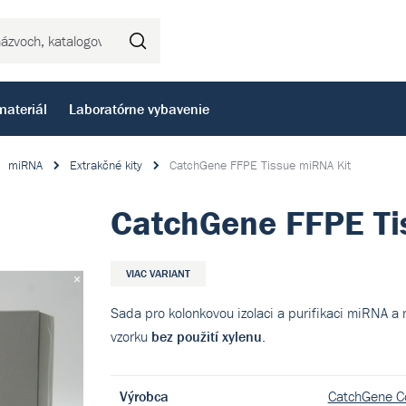
Hľadať
materiál
Laboratórne vybavenie
miRNA
Extrakčné kity
CatchGene FFPE Tissue miRNA Kit
CatchGene FFPE Ti
VIAC VARIANT
Sada pro kolonkovou izolaci a purifikaci miRNA a
vzorku
bez použití xylenu
.
Výrobca
CatchGene Co