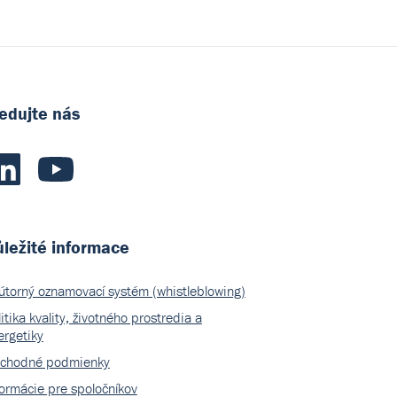
edujte nás
ležité informace
útorný oznamovací systém (whistleblowing)
itika kvality, životného prostredia a
ergetiky
chodné podmienky
formácie pre spoločníkov