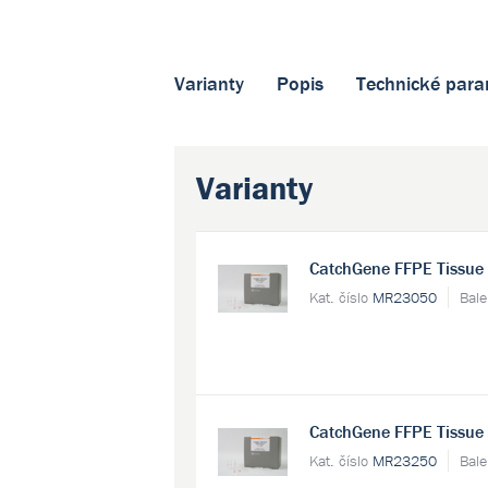
Varianty
Popis
Technické para
Varianty
CatchGene FFPE Tissue
Kat. číslo
MR23050
Bal
CatchGene FFPE Tissue
Kat. číslo
MR23250
Bal