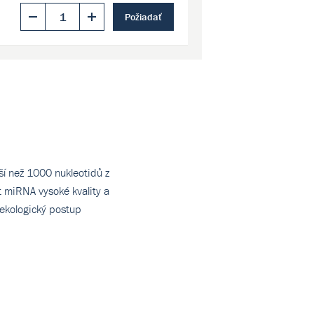
Požiadať
í než 1000 nukleotidů z
t miRNA vysoké kvality a
 ekologický postup