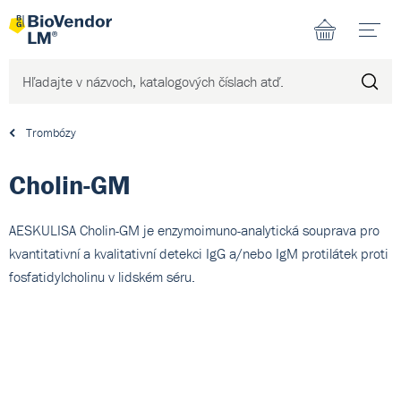
N
Trombózy
Cholin-GM
AESKULISA Cholin-GM je enzymoimuno-analytická souprava pro
kvantitativní a kvalitativní detekci IgG a/nebo IgM protilátek proti
fosfatidylcholinu v lidském séru.