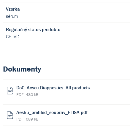
Vzorka
sérum
Regulačný status produktu
CE IVD
Dokumenty
DoC_Aescu.Diagnostics_All products
PDF, 480 kB
Aesku_přehled_souprav_ELISA.pdf
PDF, 689 kB