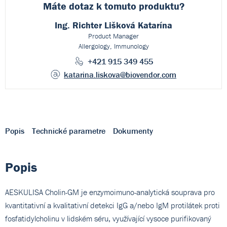
Máte dotaz k
tomuto produktu?
Ing. Richter Lišková Katarína
Product Manager
Allergology, Immunology
+421 915 349 455
katarina.liskova
@biovendor.com
Popis
Technické parametre
Dokumenty
Popis
AESKULISA Cholin-GM je enzymoimuno-analytická souprava pro
kvantitativní a kvalitativní detekci IgG a/nebo IgM protilátek proti
fosfatidylcholinu v lidském séru, využívající vysoce purifikovaný