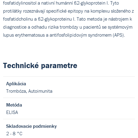
fosfatidylinositol a nativní humánní ß2-glykoprotein I. Tyto
protilátky rozeznávají specifické epitopy na komplexu složeného z
fosfatidcholinu a ß2-glykoproteinu I. Tato metoda je nástrojem k
diagnostice a odhadu rizika trombózy u pacientů se systémovým
lupus erythematosus a antifosfolipidovým syndromem (APS).
Technické parametre
Aplikácia
Trombóza, Autoimunita
Metóda
ELISA
Skladovacie podmienky
2 - 8 °C