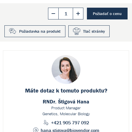
Požiadať o cenu
Požiadavka na produkt
Tlač stránky
Máte dotaz k
tomuto produktu?
RNDr. Štigová Hana
Product Manager
Genetics, Molecular Biology
+421 905 797 092
hana.stigova
@biovendor.com