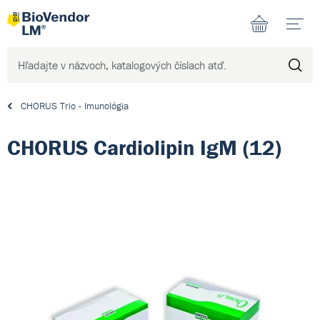
N
CHORUS Trio - Imunológia
CHORUS Cardiolipin IgM (12)