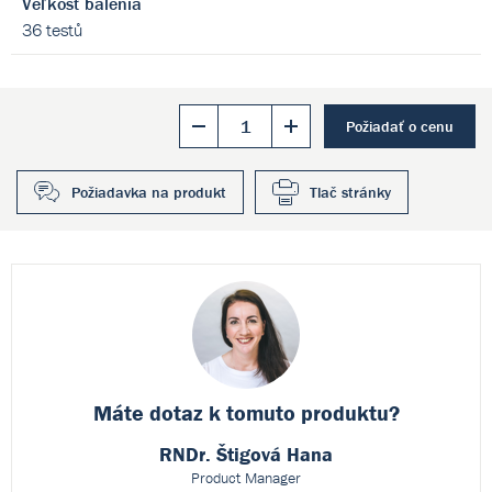
Veľkosť balenia
36 testů
Požiadať o cenu
Požiadavka na produkt
Tlač stránky
Máte dotaz k
tomuto produktu?
RNDr. Štigová Hana
Product Manager