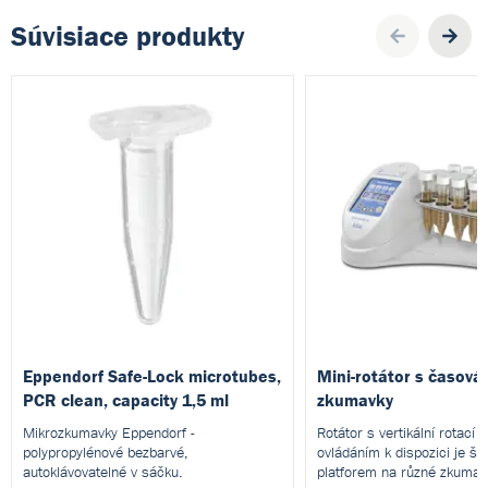
Súvisiace produkty
Pre
Eppendorf Safe-Lock microtubes,
Mini-rotátor s časová
PCR clean, capacity 1,5 ml
zkumavky
Mikrozkumavky Eppendorf -
Rotátor s vertikální rotací
polypropylénové bezbarvé,
ovládáním k dispozici je š
autoklávovatelné v sáčku.
platforem na různé zkumav