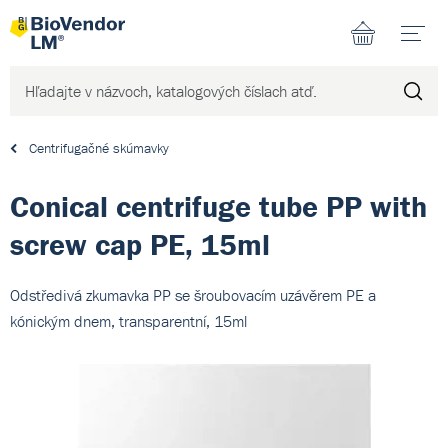
N
Centrifugačné skúmavky
Conical centrifuge tube PP with
screw cap PE, 15ml
Odstředivá zkumavka PP se šroubovacím uzávěrem PE a
kónickým dnem, transparentní, 15ml