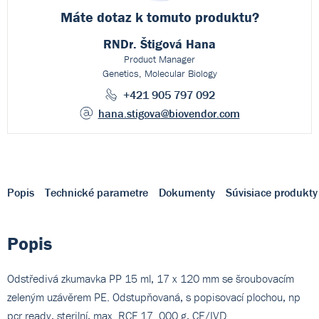
Máte dotaz k
tomuto produktu?
RNDr. Štigová Hana
Product Manager
Genetics, Molecular Biology
+421 905 797 092
hana.stigova
@biovendor.com
Popis
Technické parametre
Dokumenty
Súvisiace produkty
Popis
Odstředivá zkumavka PP 15 ml, 17 x 120 mm se šroubovacím
zeleným uzávěrem PE. Odstupňovaná, s popisovací plochou, np
pcr ready, sterilní, max. RCF 17. 000 g, CE/IVD