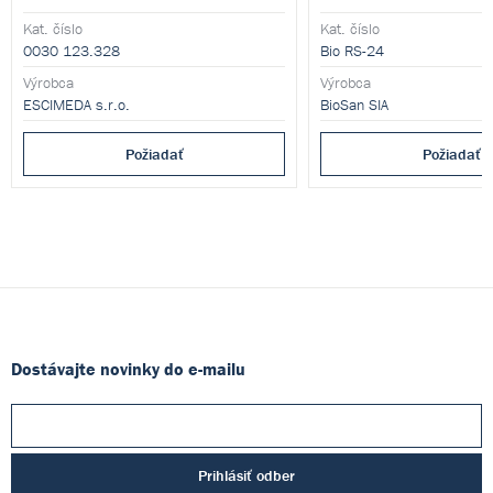
Kat. číslo
Kat. číslo
0030 123.328
Bio RS-24
Výrobca
Výrobca
ESCIMEDA s.r.o.
BioSan SIA
Požiadať
Požiadať
Dostávajte novinky do e-mailu
Prihlásiť odber