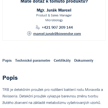
Máte dotaz k
tomuto produktu?
Mgr. Jurák Marcel
Product & Sales Manager
Microbiology
+421 907 209 144
marcel.jurak
@biovendor.com
Popis
Technické parametre
Certifikáty
Dokumenty
Popis
TRB je detekčním proužek pro rozlíšení bakterií rodu
a
Moraxella
. Detekční proužek vykazuje barevnou změnu tvorbu
Neisseria
žlutého zbarvení na základě metabolizmu vyšetrovaných vzorků.