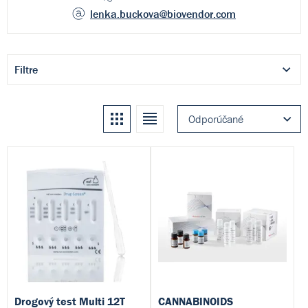
lenka.buckova
@biovendor.com
Filtre
Kachle
Zoznam
Odporúčané
Drogový test Multi 12T
CANNABINOIDS