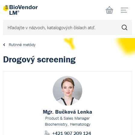
N
Rutinné metódy
Drogový screening
Mgr. Bučková Lenka
Product & Sales Manager
Biochemistry, Hematology
+421 907 209 124