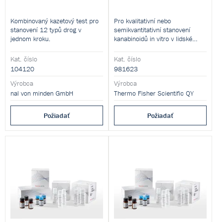
Kombinovaný kazetový test pro
Pro kvalitativní nebo
stanovení 12 typů drog v
semikvantitativní stanovení
jednom kroku.
kanabinoidů in vitro v lidské
moči.
Kat. číslo
Kat. číslo
104120
981623
Výrobca
Výrobca
nal von minden GmbH
Thermo Fisher Scientific QY
Požiadať
Požiadať