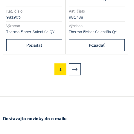
séru nebo plazmě na
nebo moči.
analyzátorech Thermo
Kat. číslo
Kat. číslo
Scientific™ Konelab a Indiko.
981905
981788
Výrobca
Výrobca
Thermo Fisher Scientific QY
Thermo Fisher Scientific QY
Požiadať
Požiadať
1
Dostávajte novinky do e-mailu