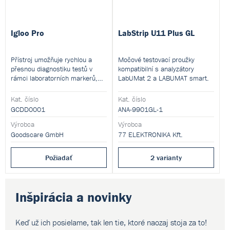
Igloo Pro
LabStrip U11 Plus GL
Přístroj umožňuje rychlou a
Močové testovací proužky
přesnou diagnostiku testů v
kompatibilní s analyzátory
rámci laboratorních markerů,
LabUMat 2 a LABUMAT smart.
infekčních onemocnění a
stanovení přítomnosti
Kat. číslo
Kat. číslo
návykových látek. Tento
GCDD0001
ANA-9901GL-1
přenosný analyzátor pro POC
diagnostiku je ideálním řešením
Výrobca
Výrobca
pro decentralizovanou
Goodscare GmbH
77 ELEKTRONIKA Kft.
laboratorní medicínu.
Požiadať
2 varianty
Inšpirácia a novinky
Keď už ich posielame, tak len tie,
ktoré naozaj stoja za to!