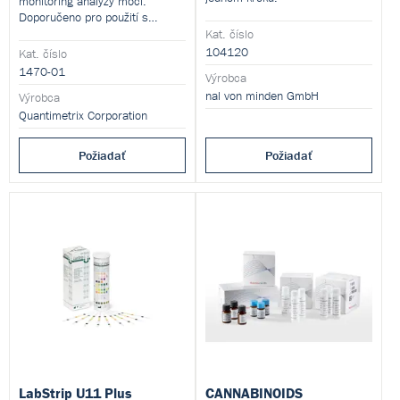
monitoring analýzy moči.
Doporučeno pro použití s
analyzátory firmy ELEKTRONIKA
Kat. číslo
77.
104120
Kat. číslo
1470-01
Výrobca
nal von minden GmbH
Výrobca
Quantimetrix Corporation
Požiadať
Požiadať
LabStrip U11 Plus
CANNABINOIDS