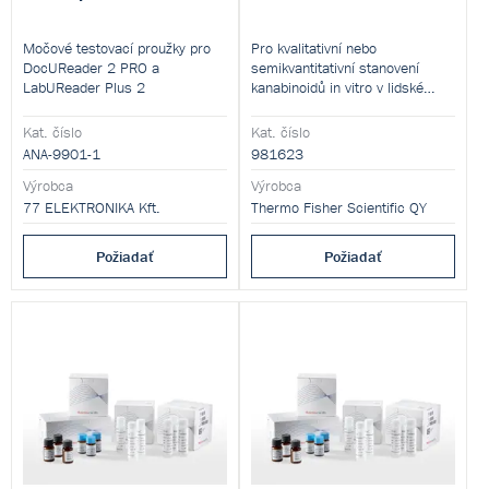
Močové testovací proužky pro
Pro kvalitativní nebo
DocUReader 2 PRO a
semikvantitativní stanovení
LabUReader Plus 2
kanabinoidů in vitro v lidské
moči.
Kat. číslo
Kat. číslo
ANA-9901-1
981623
Výrobca
Výrobca
77 ELEKTRONIKA Kft.
Thermo Fisher Scientific QY
Požiadať
Požiadať