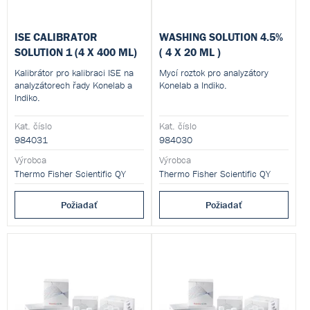
ISE CALIBRATOR
WASHING SOLUTION 4.5%
SOLUTION 1 (4 X 400 ML)
( 4 X 20 ML )
Kalibrátor pro kalibraci ISE na
Mycí roztok pro analyzátory
analyzátorech řady Konelab a
Konelab a Indiko.
Indiko.
Kat. číslo
Kat. číslo
984031
984030
Výrobca
Výrobca
Thermo Fisher Scientific QY
Thermo Fisher Scientific QY
Požiadať
Požiadať