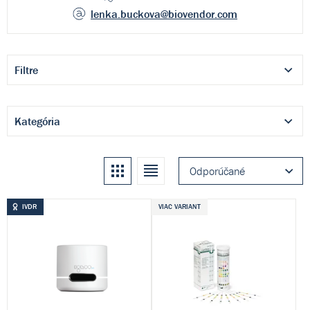
lenka.buckova
@biovendor.com
Filtre
Kategória
Kachle
Zoznam
Odporúčané
IVDR
VIAC VARIANT