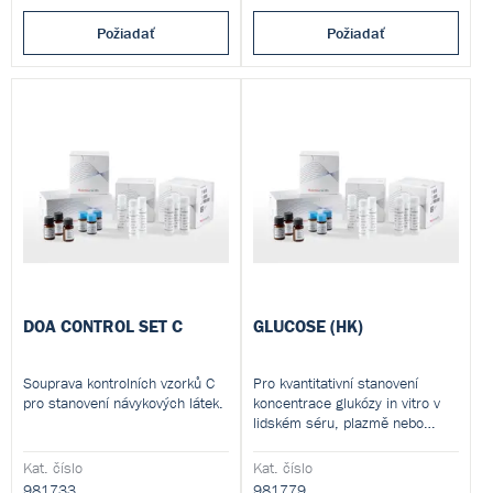
Požiadať
Požiadať
DOA CONTROL SET C
GLUCOSE (HK)
Souprava kontrolních vzorků C
Pro kvantitativní stanovení
pro stanovení návykových látek.
koncentrace glukózy in vitro v
lidském séru, plazmě nebo
moči.
Kat. číslo
Kat. číslo
981733
981779