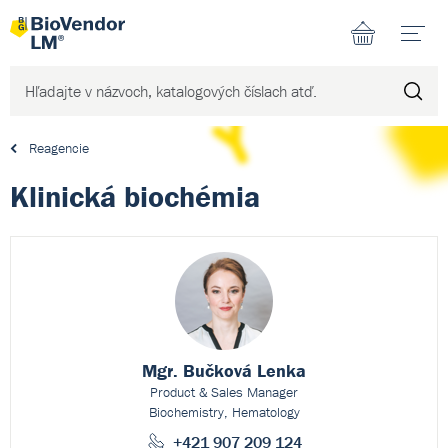
N
Reagencie
Klinická biochémia
Mgr. Bučková Lenka
Product & Sales Manager
Biochemistry, Hematology
+421 907 209 124