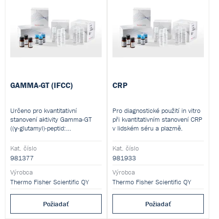
GAMMA-GT (IFCC)
CRP
Určeno pro kvantitativní
Pro diagnostické použití in vitro
stanovení aktivity Gamma-GT
při kvantitativním stanovení CRP
((γ-glutamyl)-peptid:
v lidském séru a plazmě.
aminokyselina γ-
glutamyltransferáza (GGT), EC
Kat. číslo
Kat. číslo
2.3.2.2) in vitro v lidském séru
981377
981933
nebo plazmě.
Výrobca
Výrobca
Thermo Fisher Scientific QY
Thermo Fisher Scientific QY
Požiadať
Požiadať