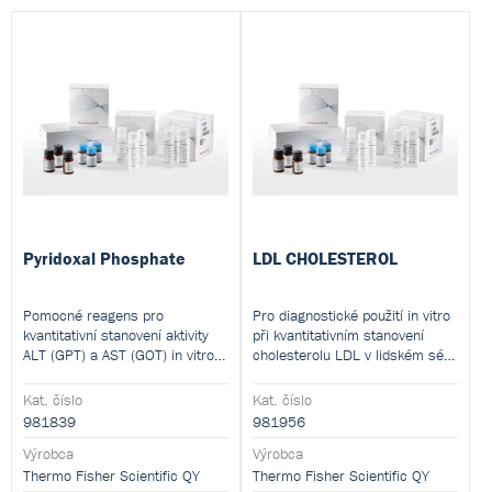
Pyridoxal Phosphate
LDL CHOLESTEROL
Pomocné reagens pro
Pro diagnostické použití in vitro
kvantitativní stanovení aktivity
při kvantitativním stanovení
ALT (GPT) a AST (GOT) in vitro
cholesterolu LDL v lidském séru
podle doporučení IFCC pomocí
nebo plazmě na analyzátorech
metody se 2 reagenciemi.
Thermo Scientific™ Indiko™ a
Kat. číslo
Kat. číslo
Konelab™
981839
981956
Výrobca
Výrobca
Thermo Fisher Scientific QY
Thermo Fisher Scientific QY