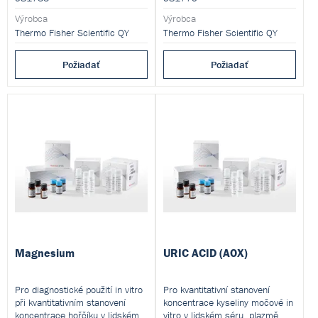
Výrobca
Výrobca
Thermo Fisher Scientific QY
Thermo Fisher Scientific QY
Požiadať
Požiadať
Magnesium
URIC ACID (AOX)
Pro diagnostické použití in vitro
Pro kvantitativní stanovení
při kvantitativním stanovení
koncentrace kyseliny močové in
koncentrace hořčíku v lidském
vitro v lidském séru, plazmě