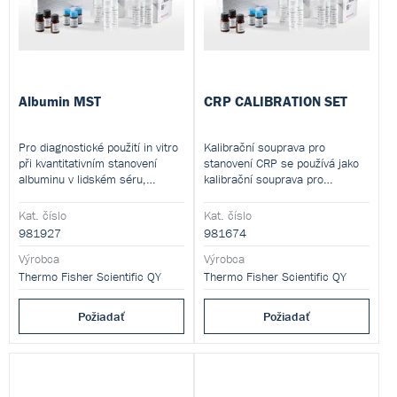
Albumin MST
CRP CALIBRATION SET
Pro diagnostické použití in vitro
Kalibrační souprava pro
při kvantitativním stanovení
stanovení CRP se používá jako
albuminu v lidském séru,
kalibrační souprava pro
plazmě a moči.
kvantifikaci CRP v séru a plazmě
imunoturbidimetricky.
Kat. číslo
Kat. číslo
981927
981674
Výrobca
Výrobca
Thermo Fisher Scientific QY
Thermo Fisher Scientific QY
Požiadať
Požiadať