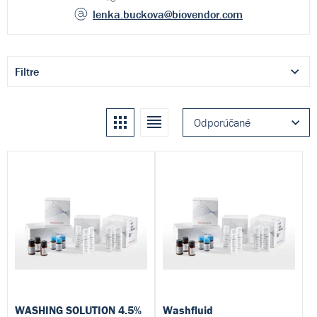
lenka.buckova
@biovendor.com
Filtre
Kachle
Zoznam
Odporúčané
WASHING SOLUTION 4.5%
Washfluid