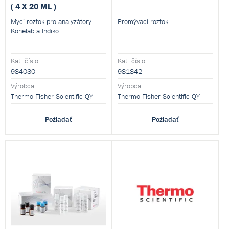
( 4 X 20 ML )
Mycí roztok pro analyzátory
Promývací roztok
Konelab a Indiko.
Kat. číslo
Kat. číslo
984030
981842
Výrobca
Výrobca
Thermo Fisher Scientific QY
Thermo Fisher Scientific QY
Požiadať
Požiadať