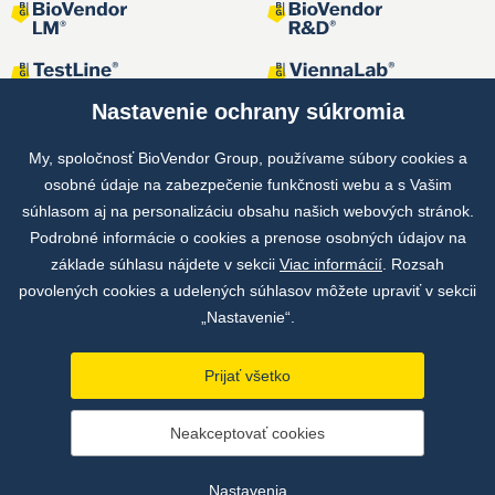
Nastavenie ochrany súkromia
My, spoločnosť BioVendor Group, používame súbory cookies a
osobné údaje na zabezpečenie funkčnosti webu a s Vašim
Spoločné projekty
súhlasom aj na personalizáciu obsahu našich webových stránok.
Podrobné informácie o cookies a prenose osobných údajov na
základe súhlasu nájdete v sekcii
Viac informácií
. Rozsah
povolených cookies a udelených súhlasov môžete upraviť v sekcii
„Nastavenie“.
Prijať všetko
Copyright © by BioVendor Group 2026
Neakceptovať cookies
Databáza pojmov
Zásady ochrany osobných údajov
Nastavenia