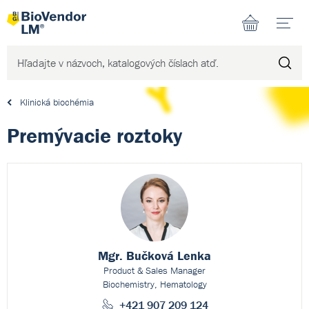
N
Klinická biochémia
Premývacie roztoky
Mgr. Bučková Lenka
Product & Sales Manager
Biochemistry, Hematology
+421 907 209 124