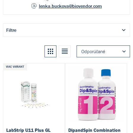
lenka.buckova
@biovendor.com
Filtre
Kachle
Zoznam
Odporúčané
VIAC VARIANT
LabStrip U11 Plus GL
DipandSpin Combination