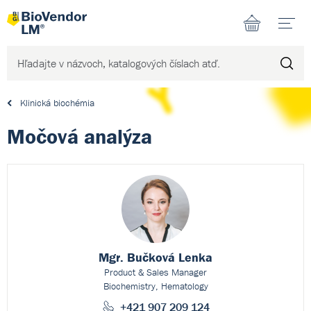
N
Klinická biochémia
Močová analýza
Mgr. Bučková Lenka
Product & Sales Manager
Biochemistry, Hematology
+421 907 209 124