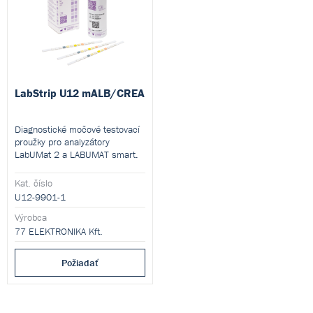
LabStrip U12 mALB/CREA
Diagnostické močové testovací
proužky pro analyzátory
LabUMat 2 a LABUMAT smart.
Umožňují rychlé
Kat. číslo
semikvantitativní vyšetření 12
U12-9901-1
parametrů moči, včetně
mikroalbuminu a kreatininu, a
Výrobca
jsou vhodné také pro výpočet
77 ELEKTRONIKA Kft.
poměru albumin/kreatinin (ACR)
a protein/kreatinin (PCR).
Požiadať