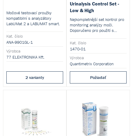
Urinalysis Control Set -
Low & High
Močové testovací proužky
kompatibilní s analyzátory
Nejkompletnější set kontrol pro
LabUMat 2 a LABUMAT smart.
monitoring analýzy moči.
Doporučeno pro použití s
analyzátory firmy ELEKTRONIKA
Kat. číslo
77.
ANA-9901GL-1
Kat. číslo
1470-01
Výrobca
77 ELEKTRONIKA Kft.
Výrobca
Quantimetrix Corporation
2 varianty
Požiadať