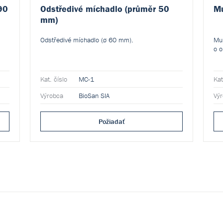
90
Odstředivé míchadlo (průměr 50
Mu
mm)
Odstředivé míchadlo (ø 60 mm).
Mul
o o
Kat. číslo
MC-1
Kat
Výrobca
BioSan SIA
Vý
Požiadať