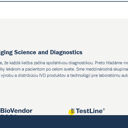
dging Science and Diagnostics
e, že každá liečba začína spoľahlivou diagnostikou. Preto hľadáme i
dky lekárom a pacientom po celom svete. Sme medzinárodná skupina 
, výrobu a distribúciu IVD produktov a technológií pre laboratórnu au