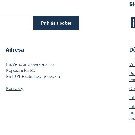
Sl
Prihlásiť odber
Adresa
Dů
BioVendor Slovakia s.r.o.
Vn
Kopčianska 80
Pol
851 01 Bratislava, Slovakia
en
Kontakty
Ob
In
In
pr
an