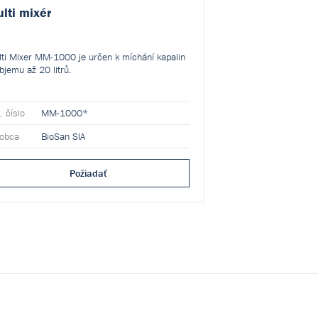
lti mixér
Lopatkové mích
(70x70 mm)
ti Mixer MM-1000 je určen k míchání kapalin
Lopatkové míchadlo
bjemu až 20 litrů.
. číslo
MM-1000*
Kat. číslo
MP-1
robca
BioSan SIA
Výrobca
BioSan
Požiadať