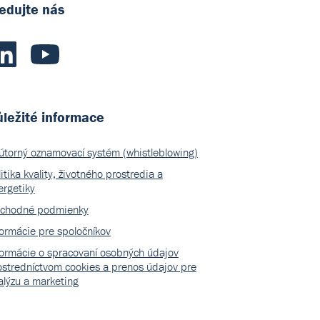
edujte nás
ležité informace
útorný oznamovací systém (whistleblowing)
itika kvality, životného prostredia a
ergetiky
chodné podmienky
formácie pre spoločníkov
formácie o spracovaní osobných údajov
ostredníctvom cookies a prenos údajov pre
alýzu a marketing