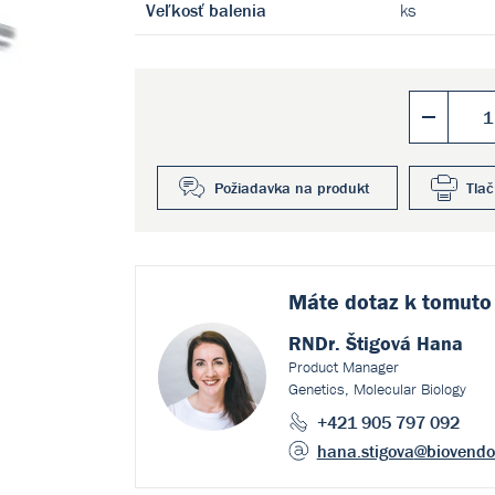
Veľkosť balenia
ks
Požiadavka na produkt
Tlač
Máte dotaz k
tomuto
RNDr. Štigová Hana
Product Manager
Genetics, Molecular Biology
+421 905 797 092
hana.stigova
@biovendo