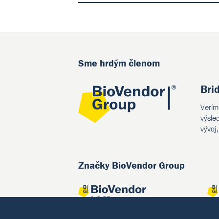
Sme hrdým členom
Bri
Verím
výsle
vývoj
Značky BioVendor Group