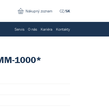
Nákupný zoznam
CZ
/
SK
Servis
O nás
Kariéra
Kontakty
o MM-1000*