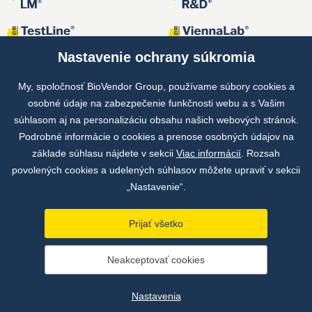
Nastavenie ochrany súkromia
My, spoločnosť BioVendor Group, používame súbory cookies a
osobné údaje na zabezpečenie funkčnosti webu a s Vašim
Spoločné projekty
súhlasom aj na personalizáciu obsahu našich webových stránok.
Podrobné informácie o cookies a prenose osobných údajov na
základe súhlasu nájdete v sekcii
Viac informácií
. Rozsah
povolených cookies a udelených súhlasov môžete upraviť v sekcii
„Nastavenie“.
Prijať všetko
Copyright © by BioVendor Group 2026
Neakceptovať cookies
Databáza pojmov
Zásady ochrany osobných údajov
Nastavenia
Údaje o prevádzkovateľovi webu
Nastavenia