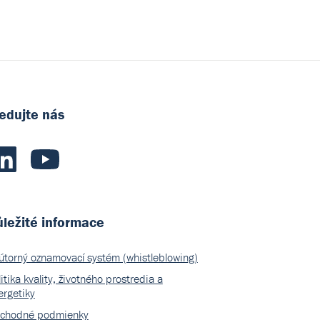
edujte nás
ležité informace
útorný oznamovací systém (whistleblowing)
itika kvality, životného prostredia a
ergetiky
chodné podmienky