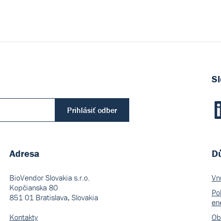
Sl
Prihlásiť odber
Adresa
Dů
BioVendor Slovakia s.r.o.
Vn
Kopčianska 80
Pol
851 01 Bratislava, Slovakia
en
Kontakty
Ob