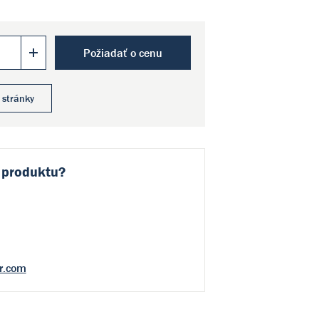
Požiadať o cenu
 stránky
 produktu?
r.com