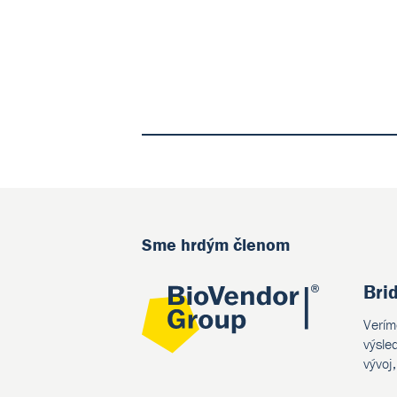
Sme hrdým členom
Bri
Verím
výsle
vývoj