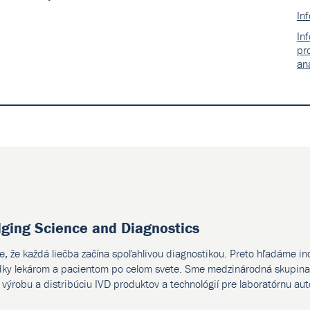
In
In
pr
an
dging Science and Diagnostics
e, že každá liečba začína spoľahlivou diagnostikou. Preto hľadáme i
dky lekárom a pacientom po celom svete. Sme medzinárodná skupina 
, výrobu a distribúciu IVD produktov a technológií pre laboratórnu au