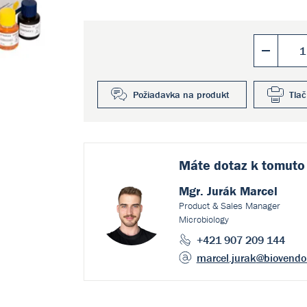
Požiadavka na produkt
Tlač
Máte dotaz k
tomuto
Mgr. Jurák Marcel
Product & Sales Manager
Microbiology
+421 907 209 144
marcel.jurak
@biovendo