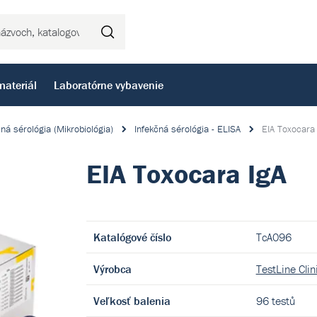
Hľadať
materiál
Laboratórne vybavenie
čná sérológia (Mikrobiológia)
Infekčná sérológia - ELISA
EIA Toxocara 
EIA Toxocara IgA
Katalógové číslo
TcA096
Výrobca
TestLine Clini
Veľkosť balenia
96 testů