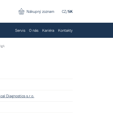
Nákupný zoznam
CZ
/
SK
Servis
O nás
Kariéra
Kontakty
IgA
cal Diagnostics s.r.o.