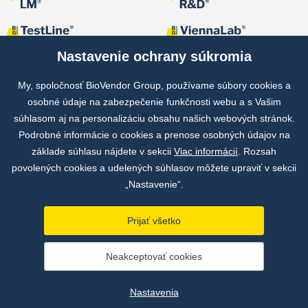
Nastavenie ochrany súkromia
My, spoločnosť BioVendor Group, používame súbory cookies a
osobné údaje na zabezpečenie funkčnosti webu a s Vašim
Spoločné projekty
súhlasom aj na personalizáciu obsahu našich webových stránok.
Podrobné informácie o cookies a prenose osobných údajov na
základe súhlasu nájdete v sekcii
Viac informácií
. Rozsah
povolených cookies a udelených súhlasov môžete upraviť v sekcii
„Nastavenie“.
Prijať všetko
Copyright © by BioVendor Group 2026
Neakceptovať cookies
Databáza pojmov
Zásady ochrany osobných údajov
Nastavenia
Údaje o prevádzkovateľovi webu
Nastavenia