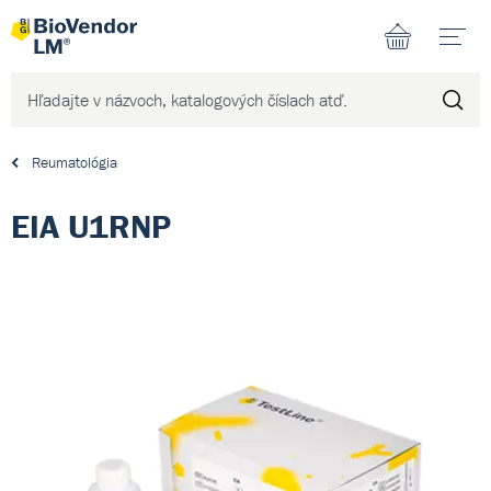
N
Reumatológia
EIA U1RNP