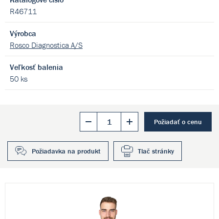
R46711
Výrobca
Rosco Diagnostica A/S
Veľkosť balenia
50 ks
Požiadať o cenu
Požiadavka na produkt
Tlač stránky