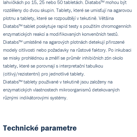
lahvičkách po 15, 25 nebo 50 tabletách. Diatabs™ mohou být
rozděleny do dvou skupin. Tablety, které se umisťují na agarovou
plotnu a tablety, které se rozpouštějí v tekutině. Většina
Diatabs™ tablet poskytuje rapid testy s použitím chromogenních
enzymatických reakcí a modifikovaných konvenčních testů.
Diatabs™ umístěné na agarových plotnách detekují přirozené
modely citlivosti nebo požadavky na růstové faktory. Po inkubaci
se misky prohlédnou a změří se průměr inhibičních zón okolo
tablety, které se porovnají s interpretační tabulkou
(citlivý/rezistentní) pro jednotlivé tablety.
Diatabs™ tablety používané v tekutině jsou založeny na
enzymatických vlastnostech mikroorganismů detekovaných
různými indikátorovými systémy.
Technické parametre