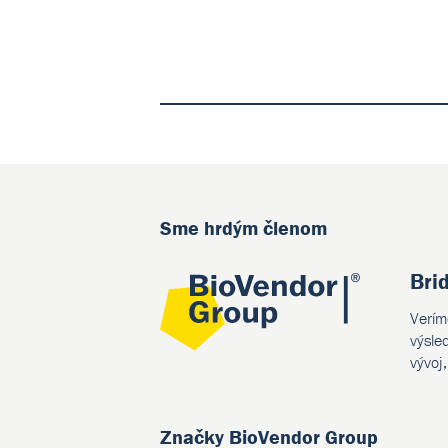
Sme hrdým členom
Bri
Verím
výsle
vývoj
Značky BioVendor Group