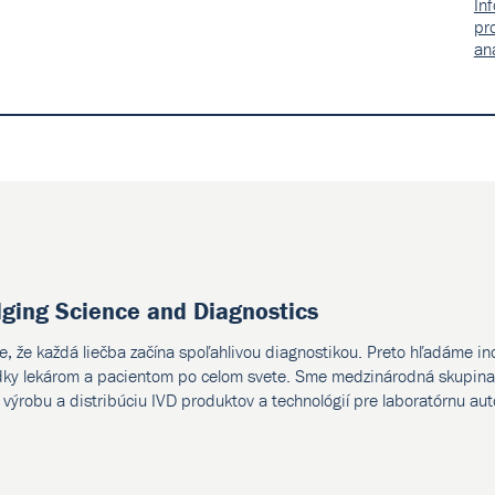
In
pr
an
dging Science and Diagnostics
e, že každá liečba začína spoľahlivou diagnostikou. Preto hľadáme i
dky lekárom a pacientom po celom svete. Sme medzinárodná skupina 
, výrobu a distribúciu IVD produktov a technológií pre laboratórnu au