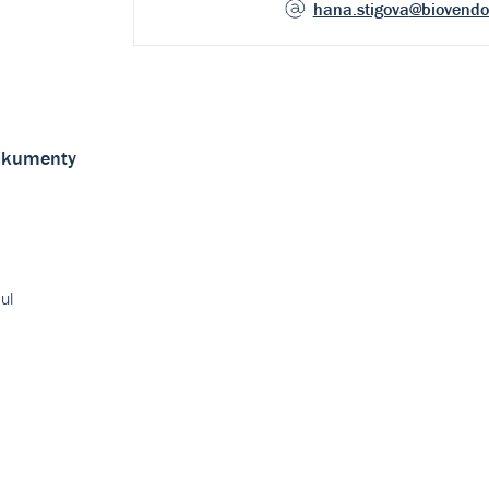
hana.stigova
@biovendo
kumenty
ul