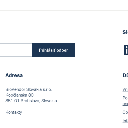
Sl
Prihlásiť odber
Adresa
Dů
BioVendor Slovakia s.r.o.
Vn
Kopčianska 80
Pol
851 01 Bratislava, Slovakia
en
Kontakty
Ob
In