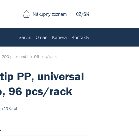
Nákupný zoznam
CZ
/
SK
Servis
O nás
Kariéra
Kontakty
t, 200 µl, round tip, 96 pcs/rack
tip PP, universal
ip, 96 pcs/rack
ou 200 µl
1