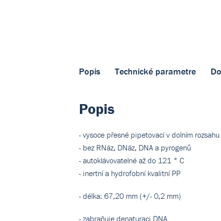
Popis
Technické parametre
Do
Popis
- vysoce přesné pipetovací v dolním rozsahu 
- bez RNáz, DNáz, DNA a pyrogenů
- autoklávovatelné až do 121 ° C
- inertní a hydrofobní kvalitní PP
- délka: 67,20 mm (+/- 0,2 mm)
- zabraňuje denaturaci DNA