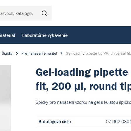
Hľadať
materiál
Laboratórne vybavenie
Špičky
Pre nanášanie na gél
Gel-loading pipette tip PP, universal fi
Gel-loading pipette 
fit, 200 µl, round t
Špičky pro nanášení vzorku na gel s kulatou špičk
Katalógové číslo
07-962-030