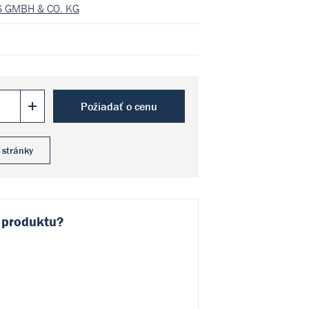
 GMBH & CO. KG
Požiadať o cenu
 stránky
 produktu?