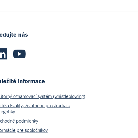
edujte nás
ležité informace
útorný oznamovací systém (whistleblowing)
itika kvality, životného prostredia a
ergetiky
chodné podmienky
formácie pre spoločníkov