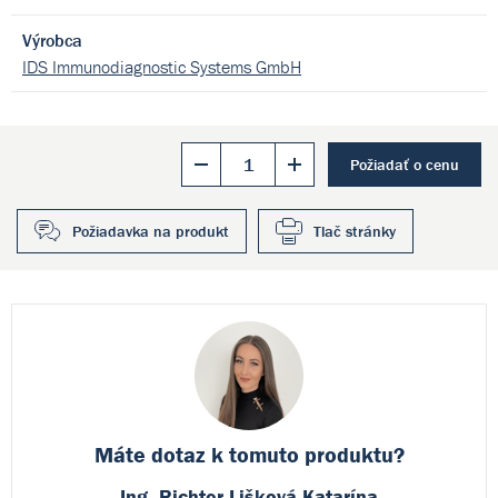
Výrobca
IDS Immunodiagnostic Systems GmbH
Požiadať o cenu
Požiadavka na produkt
Tlač stránky
Máte dotaz k
tomuto produktu?
Ing. Richter Lišková Katarína