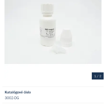
1
/
2
Katalógové číslo
3002-DG