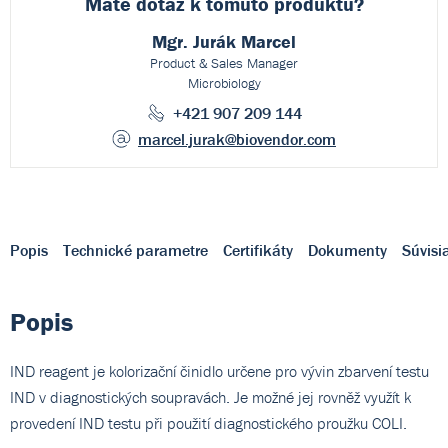
Máte dotaz k
tomuto produktu?
Mgr. Jurák Marcel
Product & Sales Manager
Microbiology
+421 907 209 144
marcel.jurak
@biovendor.com
Popis
Technické parametre
Certifikáty
Dokumenty
Súvisi
Popis
IND reagent je kolorizační činidlo určene pro vývin zbarvení testu
IND v diagnostických soupravách. Je možné jej rovněž využít k
provedení IND testu při použití diagnostického proužku COLI.