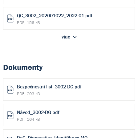
QC_3002_202001022_2022-01.pdf
PDF, 156 kB
viac
Dokumenty
Bezpečnostní list_3002-DG.pdf
PDF, 293 kB
Návod_3002-DG.pdf
PDF, 164 kB
DoC_Diagnostics_Identifikace MO