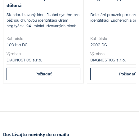
dělená
Standardizovaný identifikační systém pro
Detekční proužek pro scre
běžnou druhovou identifikaci Gram
identifikaci Escherichia coli
neg.tyček. 24 miniaturizovaných bioch.
testů a internetové databáze.
Kat. číslo
Kat. číslo
1001sp-DG
2002-DG
Výrobca
Výrobca
DIAGNOSTICS s.r.o.
DIAGNOSTICS s.r.o.
Požiadať
Požiadať
Dostávajte novinky do e-mailu