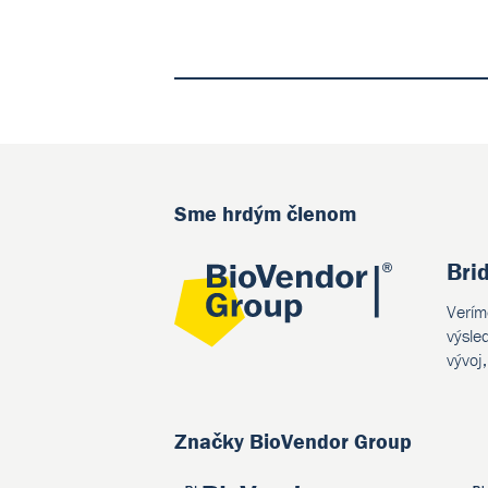
Sme hrdým členom
Bri
Verím
výsle
vývoj
Značky BioVendor Group