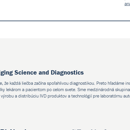
an
dging Science and Diagnostics
e, že každá liečba začína spoľahlivou diagnostikou. Preto hľadáme i
dky lekárom a pacientom po celom svete. Sme medzinárodná skupina 
, výrobu a distribúciu IVD produktov a technológií pre laboratórnu au