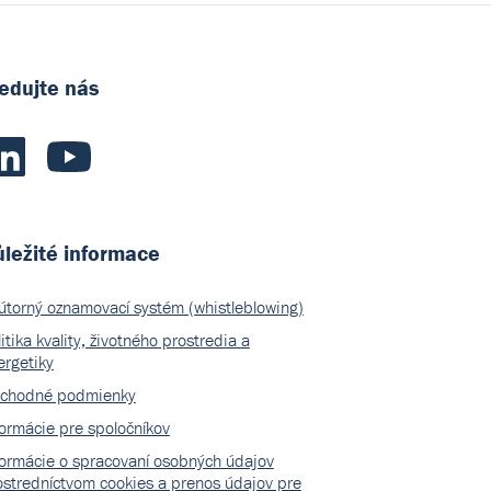
edujte nás
ležité informace
útorný oznamovací systém (whistleblowing)
itika kvality, životného prostredia a
ergetiky
chodné podmienky
formácie pre spoločníkov
formácie o spracovaní osobných údajov
ostredníctvom cookies a prenos údajov pre