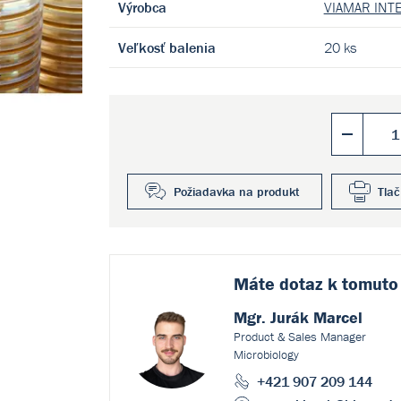
Výrobca
VIAMAR INTE
Veľkosť balenia
20 ks
Požiadavka na produkt
Tlač
Máte dotaz k
tomuto
Mgr. Jurák Marcel
Product & Sales Manager
Microbiology
+421 907 209 144