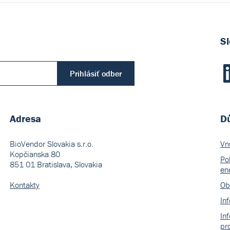
Sl
Prihlásiť odber
Adresa
Dů
BioVendor Slovakia s.r.o.
Vn
Kopčianska 80
Pol
851 01 Bratislava, Slovakia
en
Kontakty
Ob
In
In
pr