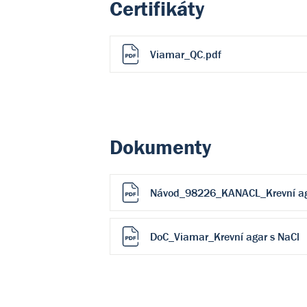
Certifikáty
Viamar_QC.pdf
Dokumenty
Návod_98226_KANACL_Krevní ag
DoC_Viamar_Krevní agar s NaCl