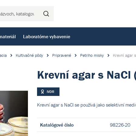
Hľadať
materiál
Laboratórne vybavenie
acia
Kultivačné pôdy
Pripravené
Petriho misky
Krevní agar 
Krevní agar s NaCl
IVDR
Krevní agar s NaCl se používá jako selektivní medi
Katalógové číslo
98226-20