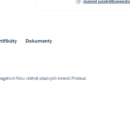
marcel.jurak
@biovendo
rtifikáty
Dokumenty
egativní floru včetně plazivých kmenů Proteus