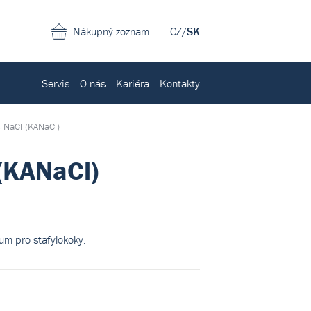
Nákupný zoznam
CZ
/
SK
Servis
O nás
Kariéra
Kontakty
s NaCl (KANaCl)
 (KANaCl)
um pro stafylokoky.