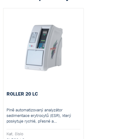
ROLLER 20 LC
Plně automatizovaný analyzátor
sedimentace erytrocytů (ESR), který
poskytuje rychlé, přesné a
standardizované výsledky. Umožňuje
analýzu až 18 vzorků najednou z 800 μL
Kat. číslo
krve bez nutnosti činidel. První výsledek