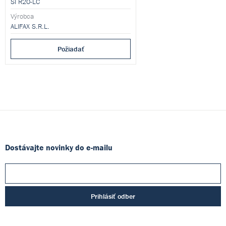
SI R20-LC
je k dispozici již za 5 minut.
Výrobca
ALIFAX S.R.L.
Požiadať
Dostávajte novinky do e-mailu
Prihlásiť odber