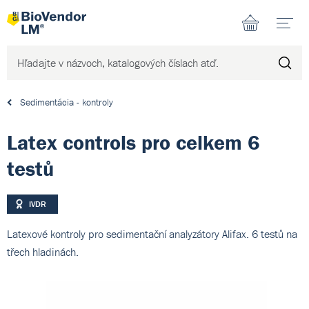
N
Sedimentácia - kontroly
Latex controls pro celkem 6
testů
IVDR
Latexové kontroly pro sedimentační analyzátory Alifax. 6 testů na
třech hladinách.