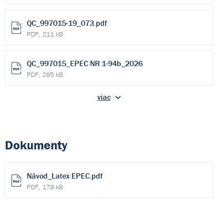
QC_997015-19_073.pdf
PDF, 211 kB
QC_997015_EPEC NR 1-94b_2026
PDF, 295 kB
viac
Dokumenty
Návod_Latex EPEC.pdf
PDF, 179 kB