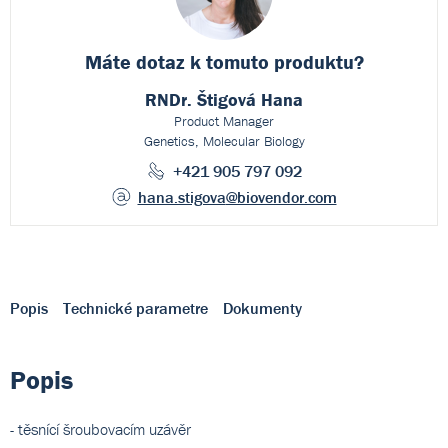
Máte dotaz k
tomuto produktu?
RNDr. Štigová Hana
Product Manager
Genetics, Molecular Biology
+421 905 797 092
hana.stigova
@biovendor.com
Popis
Technické parametre
Dokumenty
Popis
- těsnící šroubovacím uzávěr