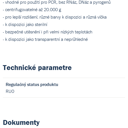
- vhodné pro použití pro PCR, bez RNáz, DNáz a pyrogenů
- centrifugovatelné až 20.000 g
- pro lepší rozlišení: různé barvy k dispozici a různá víčka
- k dispozici jako sterilní
- bezpečné utěsnění i při velmi nízkých teplotách
- k dispozici jako transparentní a neprůhledné
Technické parametre
Regulačný status produktu
RUO
Dokumenty