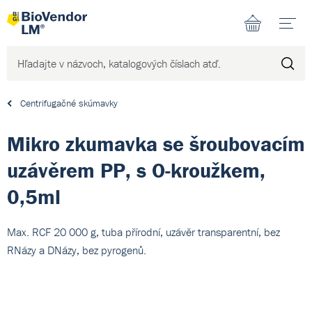
N
Centrifugačné skúmavky
Mikro zkumavka se šroubovacím
uzávěrem PP, s O-kroužkem,
0,5ml
Max. RCF 20 000 g, tuba přírodní, uzávěr transparentní, bez
RNázy a DNázy, bez pyrogenů.