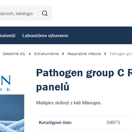
Hľadať
materiál
Laboratórne vybavenie
Detekčné kity
Extrahumánne
Respiračné infekcie
Pathogen gro
Pathogen group C R
panelů
Multiplex složený z kitů Mikrogen.
Katalógové číslo
59973