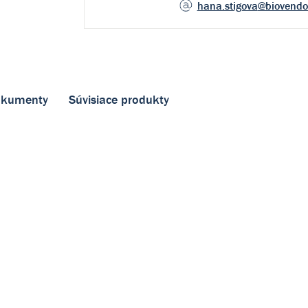
hana.stigova
@biovendo
kumenty
Súvisiace produkty