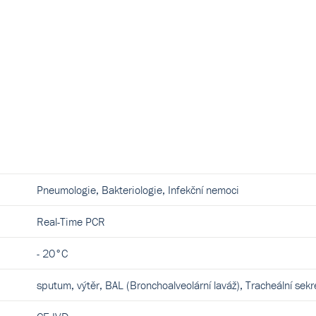
Pneumologie, Bakteriologie, Infekční nemoci
Real-Time PCR
- 20°C
sputum, výtěr, BAL (Bronchoalveolární laváž), Tracheální sekr