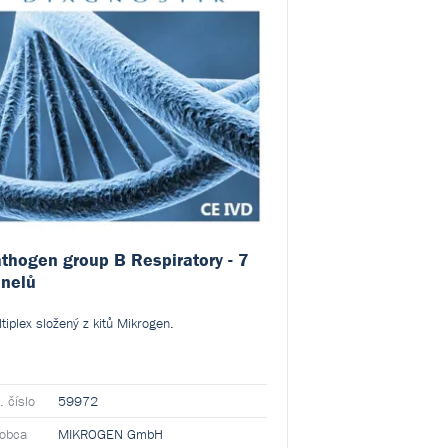
thogen group B Respiratory - 7
Pathogen group
nelů
panelů
tiplex složený z kitů Mikrogen.
Multiplex složený z 
. číslo
59972
Kat. číslo
59971
robca
MIKROGEN GmbH
Výrobca
MIKRO