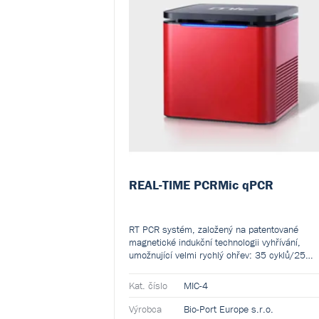
REAL-TIME PCRMic qPCR
RT PCR systém, založený na patentované
magnetické indukční technologii vyhřívání,
umožnující velmi rychlý ohřev: 35 cyklů/25
minut.
Kat. číslo
MIC-4
Výrobca
Bio-Port Europe s.r.o.