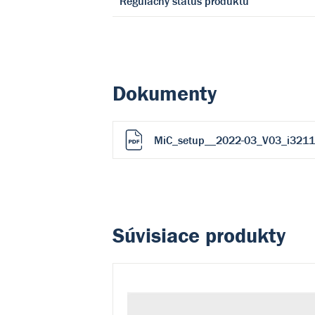
Regulačný status produktu
Dokumenty
MiC_setup__2022-03_V03_i3211
Súvisiace produkty