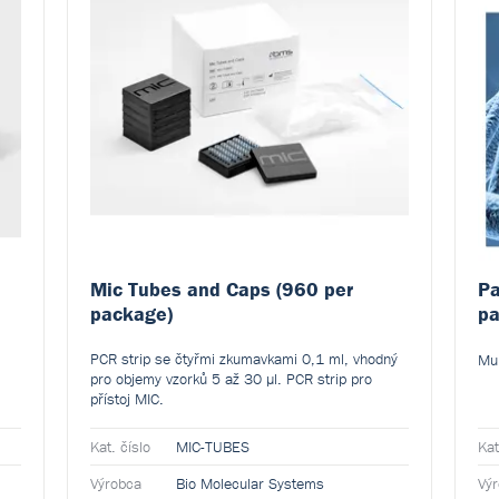
Mic Tubes and Caps (960 per
Pa
package)
pa
PCR strip se čtyřmi zkumavkami 0,1 ml, vhodný
Mul
pro objemy vzorků 5 až 30 µl. PCR strip pro
přístoj MIC.
Kat. číslo
MIC-TUBES
Kat
Výrobca
Bio Molecular Systems
Vý