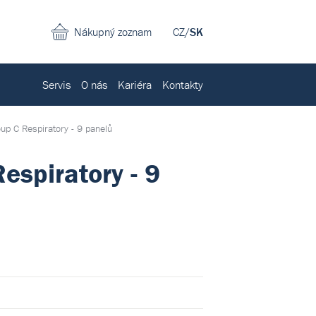
Nákupný zoznam
CZ
/
SK
Servis
O nás
Kariéra
Kontakty
up C Respiratory - 9 panelů
espiratory - 9