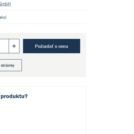
GmbH
akcí
Požiadať o cenu
 stránky
 produktu?