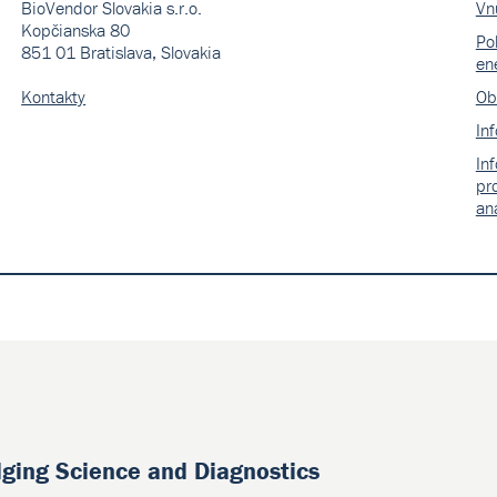
BioVendor Slovakia s.r.o.
Vn
Kopčianska 80
Pol
851 01 Bratislava, Slovakia
en
Kontakty
Ob
In
In
pr
an
dging Science and Diagnostics