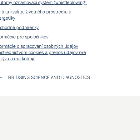
útorný oznamovací systém (whistleblowing)
itika kvality, životného prostredia a
ergetiky
chodné podmienky
formácie pre spoločníkov
formácie o spracovaní osobných údajov
ostredníctvom cookies a prenos údajov pre
alýzu a marketing
BRIDGING SCIENCE AND DIAGNOSTICS