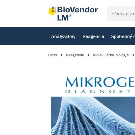
Analyzátory
Reagencie
Spotrebný 
Úvod
Reagencie
Molekulárna biológia