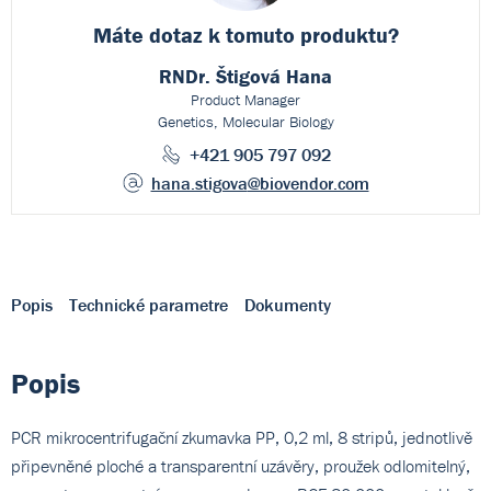
Máte dotaz k
tomuto produktu?
RNDr. Štigová Hana
Product Manager
Genetics, Molecular Biology
+421 905 797 092
hana.stigova
@biovendor.com
Popis
Technické parametre
Dokumenty
Popis
PCR mikrocentrifugační zkumavka PP, 0,2 ml, 8 stripů, jednotlivě
připevněné ploché a transparentní uzávěry, proužek odlomitelný,