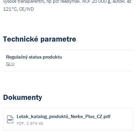
vysoce transparentní, np pcr readymax. RCF 20 000 g, autokl. až
121°C, CE/IVD
Technické parametre
Regulačný status produktu
GLU
Dokumenty
Letak_katalog_produktů_Nerbe_Plus_CZ.pdf
PDF, 2 974 kB