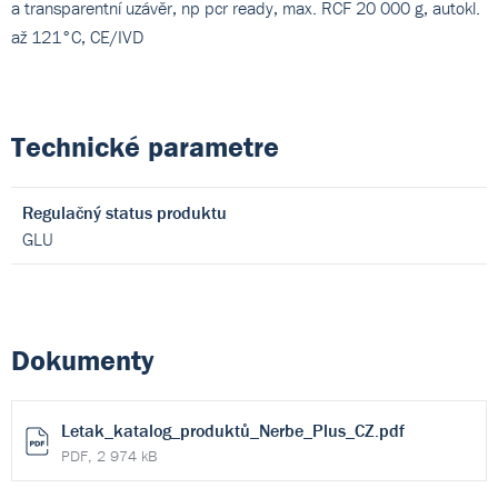
a transparentní uzávěr, np pcr ready, max. RCF 20 000 g, autokl.
až 121°C, CE/IVD
Technické parametre
Regulačný status produktu
GLU
Dokumenty
Letak_katalog_produktů_Nerbe_Plus_CZ.pdf
PDF, 2 974 kB