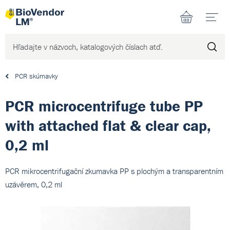
N
PCR skúmavky
PCR microcentrifuge tube PP
with attached flat & clear cap,
0,2 ml
PCR mikrocentrifugační zkumavka PP s plochým a transparentním
uzávěrem, 0,2 ml