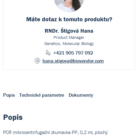
Máte dotaz k
tomuto produktu?
RNDr. Štigová Hana
Product Manager
Genetics, Molecular Biology
+421 905 797 092
hana.stigova
@biovendor.com
Popis
Technické parametre
Dokumenty
Popis
PCR mikrocentrifugační zkumavka PP, 0,2 ml, plochý