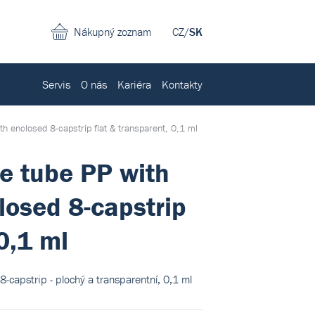
Nákupný zoznam
CZ
/
SK
Servis
O nás
Kariéra
Kontakty
th enclosed 8-capstrip flat & transparent, 0,1 ml
e tube PP with
closed 8-capstrip
0,1 ml
8-capstrip - plochý a transparentní, 0,1 ml