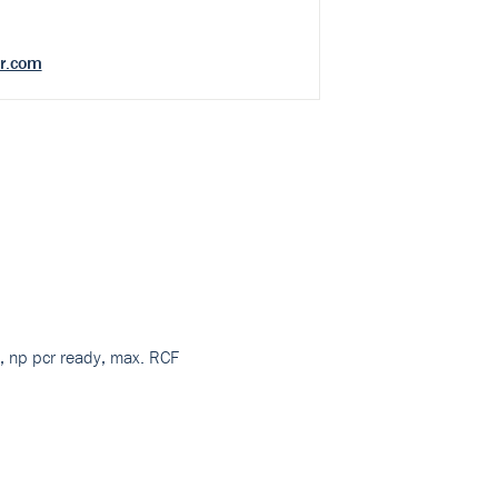
r.com
y, np pcr ready, max. RCF