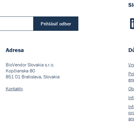
Sl
Prihlásiť odber
Adresa
Dů
BioVendor Slovakia s.r.o.
Vn
Kopčianska 80
Pol
851 01 Bratislava, Slovakia
en
Kontakty
Ob
In
In
pr
an