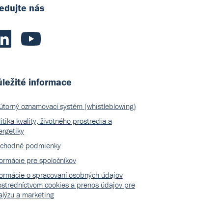
edujte nás
ležité informace
útorný oznamovací systém (whistleblowing)
itika kvality, životného prostredia a
ergetiky
chodné podmienky
formácie pre spoločníkov
formácie o spracovaní osobných údajov
ostredníctvom cookies a prenos údajov pre
alýzu a marketing