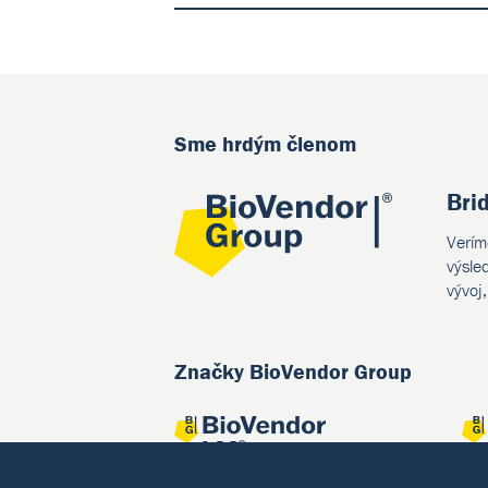
Sme hrdým členom
Bri
Verím
výsle
vývoj
Značky BioVendor Group