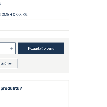
6
 GMBH & CO. KG
Požiadať o cenu
 stránky
 produktu?