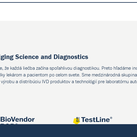
dging Science and Diagnostics
e, že každá liečba začína spoľahlivou diagnostikou. Preto hľadáme i
dky lekárom a pacientom po celom svete. Sme medzinárodná skupina 
, výrobu a distribúciu IVD produktov a technológií pre laboratórnu au