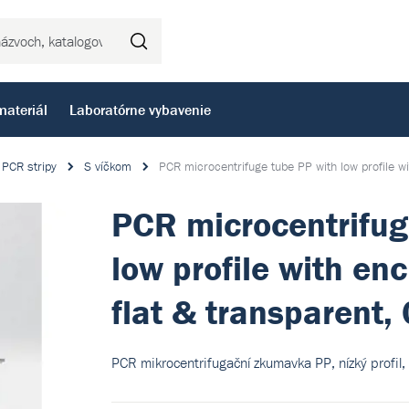
Hľadať
materiál
Laboratórne vybavenie
PCR stripy
S víčkom
PCR microcentrifuge tube PP with low profile wi
PCR microcentrifug
low profile with en
flat & transparent, 
PCR mikrocentrifugační zkumavka PP, nízký profil, 