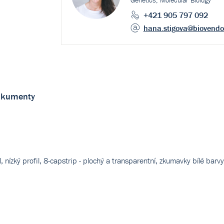
Genetics, Molecular Biology
+421 905 797 092
hana.stigova
@biovendo
kumenty
nízký profil, 8-capstrip - plochý a transparentní, zkumavky bílé barv