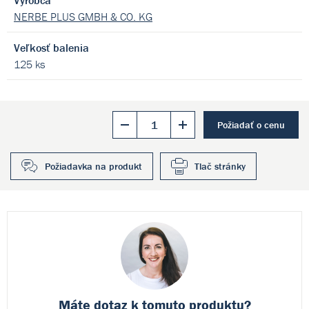
Výrobca
NERBE PLUS GMBH & CO. KG
Veľkosť balenia
125 ks
Požiadať o cenu
Požiadavka na produkt
Tlač stránky
Máte dotaz k
tomuto produktu?