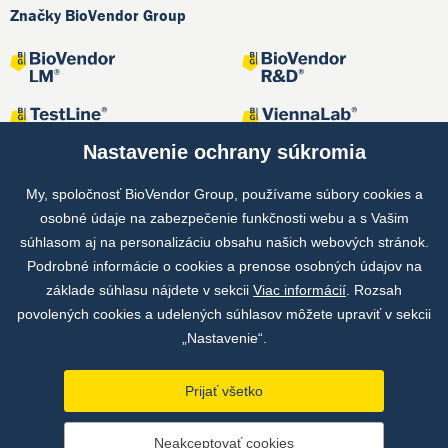
Značky BioVendor Group
Nastavenie ochrany súkromia
My, spoločnosť BioVendor Group, používame súbory cookies a
osobné údaje na zabezpečenie funkčnosti webu a s Vašim
Spoločné projekty
súhlasom aj na personalizáciu obsahu našich webových stránok.
Podrobné informácie o cookies a prenose osobných údajov na
základe súhlasu nájdete v sekcii
Viac informácií
. Rozsah
povolených cookies a udelených súhlasov môžete upraviť v sekcii
„Nastavenie“.
Prijať všetko
Copyright © by BioVendor Group 2026
Neakceptovať cookies