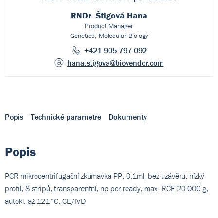
RNDr. Štigová Hana
Product Manager
Genetics, Molecular Biology
+421 905 797 092
hana.stigova
@biovendor.com
Popis
Technické parametre
Dokumenty
Popis
PCR mikrocentrifugační zkumavka PP, 0,1ml, bez uzávěru, nízký
profil, 8 stripů, transparentní, np pcr ready, max. RCF 20 000 g,
autokl. až 121°C, CE/IVD