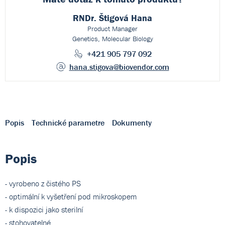
RNDr. Štigová Hana
Product Manager
Genetics, Molecular Biology
+421 905 797 092
hana.stigova
@biovendor.com
Popis
Technické parametre
Dokumenty
Popis
- vyrobeno z čistého PS
- optimální k vyšetření pod mikroskopem
- k dispozici jako sterilní
- stohovatelné