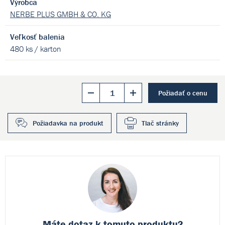
Výrobca
NERBE PLUS GMBH & CO. KG
Veľkosť balenia
480 ks / karton
Požiadať o cenu
Požiadavka na produkt
Tlač stránky
Máte dotaz k
tomuto produktu?