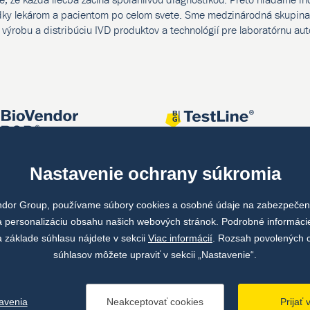
dky lekárom a pacientom po celom svete. Sme medzinárodná skupina 
, výrobu a distribúciu IVD produktov a technológií pre laboratórnu au
Nastavenie ochrany súkromia
ndor Group, používame súbory cookies a osobné údaje na zabezpečeni
 personalizáciu obsahu našich webových stránok. Podrobné informáci
 základe súhlasu nájdete v sekcii
Viac informácií
. Rozsah povolených 
súhlasov môžete upraviť v sekcii „Nastavenie“.
avenia
Neakceptovať cookies
Prijať 