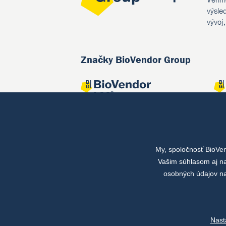
výsle
vývoj
Značky BioVendor Group
My, spoločnosť BioVe
Spoločné projekty
Vašim súhlasom aj na
osobných údajov na
Nast