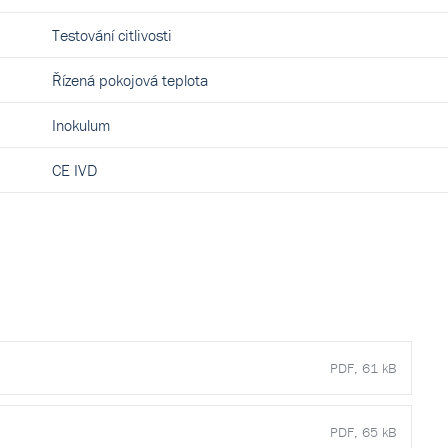
Testování citlivosti
Řízená pokojová teplota
Inokulum
CE IVD
PDF, 61 kB
PDF, 65 kB