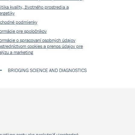
itika kvality, životného prostredia a
ergetiky
chodné podmienky
formácie pre spoločníkov
formácie o spracovaní osobných údajov
ostredníctvom cookies a prenos údajov pre
alýzu a marketing
BRIDGING SCIENCE AND DIAGNOSTICS
novatívne cesty ako poskytnúť vierohodné