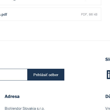
.pdf
PDF, 86 kB
Sl
Prihlásiť odber
Adresa
Dů
BioVendor Slovakia s.r.o.
Vn