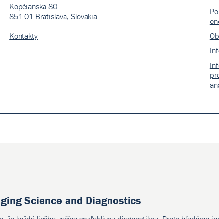
Kopčianska 80
Pol
851 01 Bratislava, Slovakia
en
Kontakty
Ob
In
In
pr
an
dging Science and Diagnostics
e, že každá liečba začína spoľahlivou diagnostikou. Preto hľadáme i