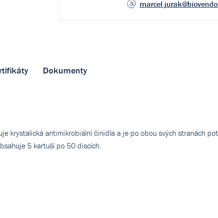
marcel.jurak
@biovendo
rtifikáty
Dokumenty
e krystalická antimikrobiální činidla a je po obou svých stranách po
bsahuje 5 kartuší po 50 discích.