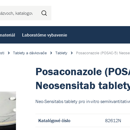
Hľadať
materiál
Laboratórne vybavenie
osti
Tablety a dávkovače
Tablety
Posaconazole (POSAC-5) Neosen
Posaconazole (POS
Neosensitab tablet
Neo-Sensitabs tablety pro in-vitro semikvantitativní
Katalógové číslo
82612N