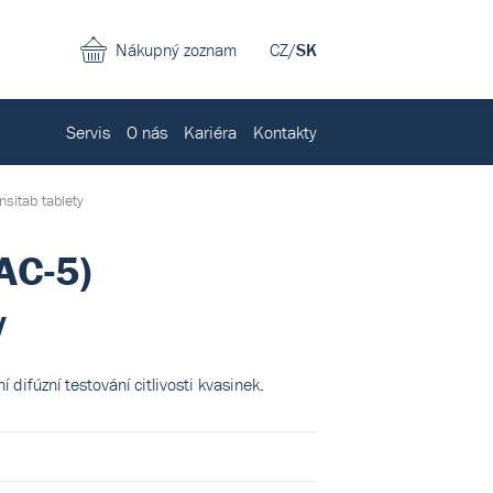
Nákupný zoznam
CZ
/
SK
Servis
O nás
Kariéra
Kontakty
sitab tablety
AC-5)
y
 difúzní testování citlivosti kvasinek.