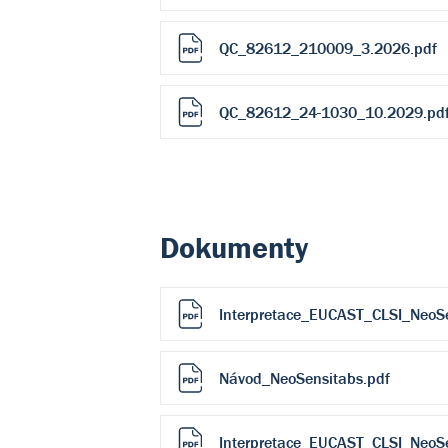
QC_82612_210009_3.2026.pdf
QC_82612_24-1030_10.2029.pd
Dokumenty
Interpretace_EUCAST_CLSI_NeoS
Návod_NeoSensitabs.pdf
Interpretace_EUCAST_CLSI_NeoS