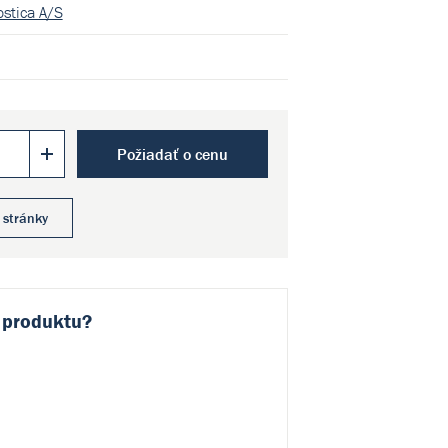
stica A/S
Požiadať o cenu
 stránky
 produktu?