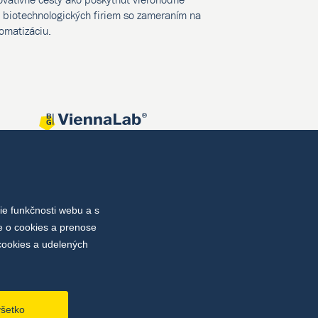
biotechnologických firiem so zameraním na
tomatizáciu.
e funkčnosti webu a s
e o cookies a prenose
cookies a udelených
všetko