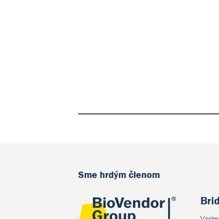
Sme hrdým členom
Bri
Verím