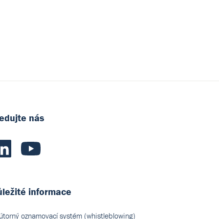
edujte nás
ležité informace
útorný oznamovací systém (whistleblowing)