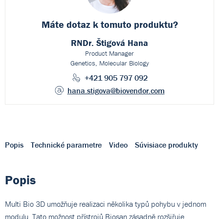
Máte dotaz k
tomuto produktu?
RNDr. Štigová Hana
Product Manager
Genetics, Molecular Biology
+421 905 797 092
hana.stigova
@biovendor.com
Popis
Technické parametre
Video
Súvisiace produkty
Popis
Multi Bio 3D umožňuje realizaci několika typů pohybu v jednom
modulu. Tato možnost přístrojů Biosan zásadně rozšiřuje