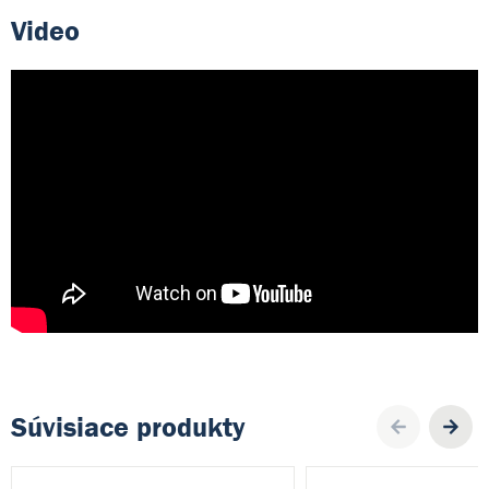
Video
Súvisiace produkty
Pre