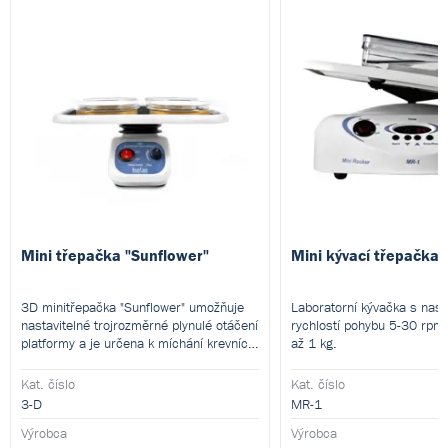
Mini třepačka "Sunflower"
Mini kývací třepačka
3D minitřepačka "Sunflower" umožňuje
Laboratorní kývačka s nast
nastavitelné trojrozměrné plynulé otáčení
rychlostí pohybu 5-30 rpm 
platformy a je určena k míchání krevních
až 1 kg.
vzorků, k barvení a odbarvování minigelů,
promývání vzorků, blotovým
Kat. číslo
Kat. číslo
hybridizačním reakcím.
3-D
MR-1
Výrobca
Výrobca